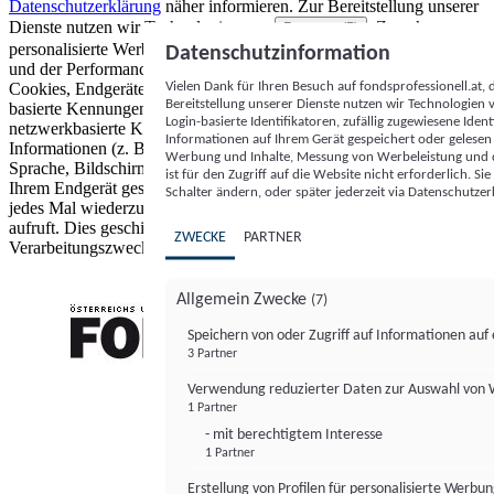
Datenschutzerklärung
näher informieren.
Zur Bereitstellung unserer
Dienste nutzen wir Technologien von
. Zwecke:
Partnern (5)
personalisierte Werbung und Inhalte, Messung von Werbeleistung
Datenschutzinformation
und der Performance von Inhalten sowie Zielgruppenforschung.
Vielen Dank für Ihren Besuch auf fondsprofessionell.at
Cookies, Endgeräte- oder ähnliche Online-Kennungen (z. B. login-
Bereitstellung unserer Dienste nutzen wir Technologien
basierte Kennungen, zufällig generierte Kennungen,
Login-basierte Identifikatoren, zufällig zugewiesene Id
netzwerkbasierte Kennungen) können zusammen mit anderen
Informationen auf Ihrem Gerät gespeichert oder gelese
Informationen (z. B. Browsertyp und Browserinformationen,
Werbung und Inhalte, Messung von Werbeleistung und d
Sprache, Bildschirmgröße, unterstützte Technologien usw.) auf
ist für den Zugriff auf die Website nicht erforderlich. S
Ihrem Endgerät gespeichert oder von dort ausgelesen werden, um es
Schalter ändern, oder später jederzeit via Datenschutzer
jedes Mal wiederzuerkennen, wenn es eine App oder einer Webseite
aufruft. Dies geschieht für einen oder mehrere der hier aufgeführten
ZWECKE
PARTNER
Verarbeitungszwecke.
Allgemein Zwecke
(7)
Speichern von oder Zugriff auf Informationen au
3 Partner
FONDS professionell
Verwendung reduzierter Daten zur Auswahl von
1 Partner
- mit berechtigtem Interesse
1 Partner
Erstellung von Profilen für personalisierte Werbu