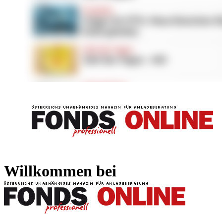
FONDS professionell
FONDS professi
Willkommen bei