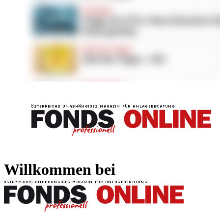
FONDS professionell
FONDS professi
Willkommen bei