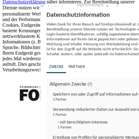
Datenschutzerklärung
näher informieren.
Zur Bereitstellung unserer
Dienste nutzen wir Technologien von
. Zwecke:
Partnern (5)
personalisierte Werbung und Inhalte, Messung von Werbeleistung
Datenschutzinformation
und der Performance von Inhalten sowie Zielgruppenforschung.
Vielen Dank für Ihren Besuch auf fondsprofessionell.at
Cookies, Endgeräte- oder ähnliche Online-Kennungen (z. B. login-
Bereitstellung unserer Dienste nutzen wir Technologien
basierte Kennungen, zufällig generierte Kennungen,
Login-basierte Identifikatoren, zufällig zugewiesene Id
netzwerkbasierte Kennungen) können zusammen mit anderen
Informationen auf Ihrem Gerät gespeichert oder gelese
Informationen (z. B. Browsertyp und Browserinformationen,
Werbung und Inhalte, Messung von Werbeleistung und d
Sprache, Bildschirmgröße, unterstützte Technologien usw.) auf
ist für den Zugriff auf die Website nicht erforderlich. S
Ihrem Endgerät gespeichert oder von dort ausgelesen werden, um es
Schalter ändern, oder später jederzeit via Datenschutzer
jedes Mal wiederzuerkennen, wenn es eine App oder einer Webseite
aufruft. Dies geschieht für einen oder mehrere der hier aufgeführten
ZWECKE
PARTNER
Verarbeitungszwecke.
Allgemein Zwecke
(7)
Speichern von oder Zugriff auf Informationen au
3 Partner
FONDS professionell
Verwendung reduzierter Daten zur Auswahl von
1 Partner
- mit berechtigtem Interesse
1 Partner
Erstellung von Profilen für personalisierte Werbu