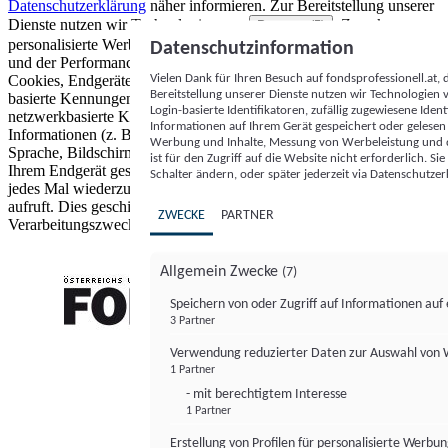
Datenschutzerklärung
näher informieren.
Zur Bereitstellung unserer
Dienste nutzen wir Technologien von
. Zwecke:
Partnern (5)
personalisierte Werbung und Inhalte, Messung von Werbeleistung
Datenschutzinformation
und der Performance von Inhalten sowie Zielgruppenforschung.
Vielen Dank für Ihren Besuch auf fondsprofessionell.at
Cookies, Endgeräte- oder ähnliche Online-Kennungen (z. B. login-
Bereitstellung unserer Dienste nutzen wir Technologien
basierte Kennungen, zufällig generierte Kennungen,
Login-basierte Identifikatoren, zufällig zugewiesene Id
netzwerkbasierte Kennungen) können zusammen mit anderen
Informationen auf Ihrem Gerät gespeichert oder gelese
Informationen (z. B. Browsertyp und Browserinformationen,
Werbung und Inhalte, Messung von Werbeleistung und d
Sprache, Bildschirmgröße, unterstützte Technologien usw.) auf
ist für den Zugriff auf die Website nicht erforderlich. S
Ihrem Endgerät gespeichert oder von dort ausgelesen werden, um es
Schalter ändern, oder später jederzeit via Datenschutzer
jedes Mal wiederzuerkennen, wenn es eine App oder einer Webseite
aufruft. Dies geschieht für einen oder mehrere der hier aufgeführten
ZWECKE
PARTNER
Verarbeitungszwecke.
Allgemein Zwecke
(7)
Speichern von oder Zugriff auf Informationen au
3 Partner
FONDS professionell
Verwendung reduzierter Daten zur Auswahl von
1 Partner
- mit berechtigtem Interesse
1 Partner
Erstellung von Profilen für personalisierte Werbu