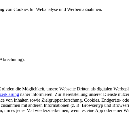
ndung von Cookies für Webanalyse und Werbemaßnahmen.
e Abrechnung).
ünden die Möglichkeit, unsere Webseite Dritten als digitalen Werbeplat
zerklärung
näher informieren.
Zur Bereitstellung unserer Dienste nutz
e von Inhalten sowie Zielgruppenforschung. Cookies, Endgeräte- ode
 zusammen mit anderen Informationen (z. B. Browsertyp und Browserin
n, um es jedes Mal wiederzuerkennen, wenn es eine App oder einer Webs