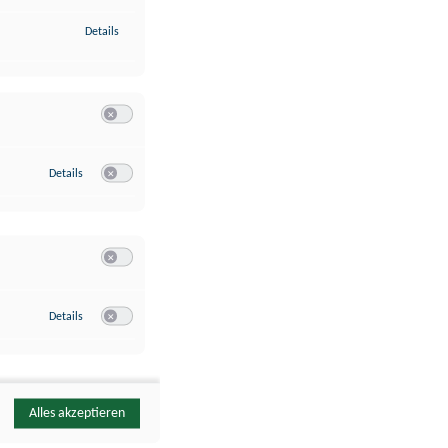
zu Identifikation von Endgeräten anhand automatisch übermittelte
Details
Switch zum Einwilligen bzw. Ablehnen der Kategorie Analyse / 
zu Google Analytics
Details
Switch zum Einwilligen bzw. Ablehnen des Dienstes Google Ana
Switch zum Einwilligen bzw. Ablehnen der Kategorie Sonstige 
zu YouTube
Details
Switch zum Einwilligen bzw. Ablehnen des Dienstes YouTube
Alles akzeptieren