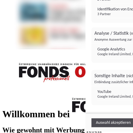
Identifikation von E
3 Partner
Analyse / Statistik
(n
Anonyme Auswertung zur 
Google Analytics
Google Ireland Limited, 
Sonstige Inhalte
(nic
Einbindung zusätzlicher I
FONDS professionell
YouTube
Google Ireland Limited, 
FONDS profess
Willkommen bei
Auswahl akzeptieren
Wie gewohnt mit Werbung lesen