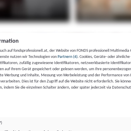
rmation
such auf fondsprofessionell.at, der Website von FONDS professionell Multimedia
ienste nutzen wir Technologien von
Partnern (4)
. Cookies, Geräte- oder ähnliche
entifikatoren, zufällig zugewiesene Identifikatoren, netzwerkbasierte Identifik
en auf Ihrem Gerät gespeichert oder gelesen werden, um Ihre personenbezogen
rte Werbung und Inhalte, Messung von Werbeleistung und der Performance von 
erarbeiten. Dies ist für den Zugriff auf die Website nicht erforderlich. Sie können
, indem Sie die einzelnen Schalter ändern, oder später jederzeit via Datenschu
7)