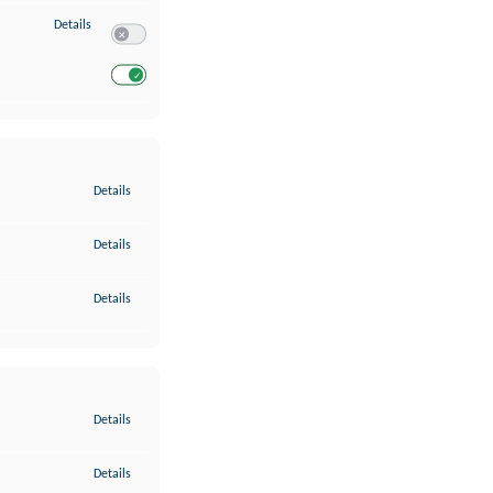
zu Entwicklung und Verbesserung der Angebote
Details
Switch zum Einwilligen bzw. Ablehnen des Dienstes Entwickl
Switch zum Einwilligen bzw. Ablehnen des Dienstes Entwicklu
zu Gewährleistung der Sicherheit, Verhinderung und Aufdeckung v
Details
zu Bereitstellung und Anzeige von Werbung und Inhalten
Details
zu Ihre Entscheidungen zum Datenschutz speichern und übermittel
Details
zu Abgleichung und Kombination von Daten aus unterschiedlichen 
Details
zu Verknüpfung verschiedener Endgeräte
Details