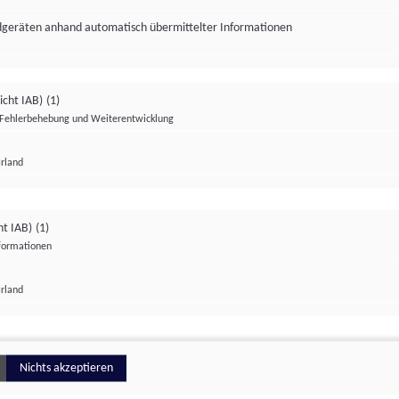
ndgeräten anhand automatisch übermittelter Informationen
icht IAB)
(1)
Fehlerbehebung und Weiterentwicklung
Irland
Impressum
Datenschutzerklärung
Datenschutzeinstellungen
ht IAB)
(1)
nformationen
Irland
ionell
Nichts akzeptieren