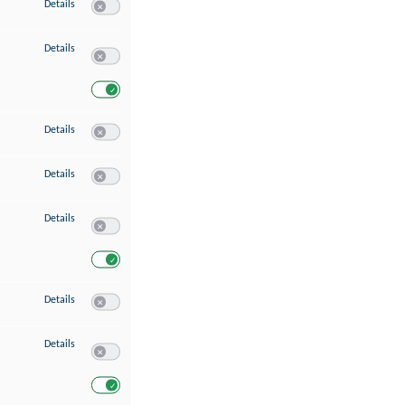
zu Speichern von oder Zugriff auf Informationen auf einem Endgerät
Details
Switch zum Einwilligen bzw. Ablehnen des Dienstes Speichern 
zu Verwendung reduzierter Daten zur Auswahl von Werbeanzeigen
Details
Switch zum Einwilligen bzw. Ablehnen des Dienstes Verwend
Switch zum Einwilligen bzw. Ablehnen des Dienstes Verwendu
zu Erstellung von Profilen für personalisierte Werbung
Details
Switch zum Einwilligen bzw. Ablehnen des Dienstes Erstellung 
zu Verwendung von Profilen zur Auswahl personalisierter Werbung
Details
Switch zum Einwilligen bzw. Ablehnen des Dienstes Verwendun
zu Messung der Werbeleistung
Details
Switch zum Einwilligen bzw. Ablehnen des Dienstes Messung 
Switch zum Einwilligen bzw. Ablehnen des Dienstes Messung d
zu Messung der Performance von Inhalten
Details
Switch zum Einwilligen bzw. Ablehnen des Dienstes Messung 
zu Analyse von Zielgruppen durch Statistiken oder Kombinationen von Dat
Details
Switch zum Einwilligen bzw. Ablehnen des Dienstes Analyse v
Switch zum Einwilligen bzw. Ablehnen des Dienstes Analyse v