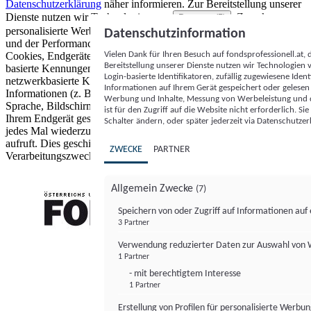
Datenschutzerklärung
näher informieren.
Zur Bereitstellung unserer
Dienste nutzen wir Technologien von
. Zwecke:
Partnern (5)
personalisierte Werbung und Inhalte, Messung von Werbeleistung
Datenschutzinformation
und der Performance von Inhalten sowie Zielgruppenforschung.
Vielen Dank für Ihren Besuch auf fondsprofessionell.at
Cookies, Endgeräte- oder ähnliche Online-Kennungen (z. B. login-
Bereitstellung unserer Dienste nutzen wir Technologien
basierte Kennungen, zufällig generierte Kennungen,
Login-basierte Identifikatoren, zufällig zugewiesene Id
netzwerkbasierte Kennungen) können zusammen mit anderen
Informationen auf Ihrem Gerät gespeichert oder gelese
Informationen (z. B. Browsertyp und Browserinformationen,
Werbung und Inhalte, Messung von Werbeleistung und d
Sprache, Bildschirmgröße, unterstützte Technologien usw.) auf
ist für den Zugriff auf die Website nicht erforderlich. S
Ihrem Endgerät gespeichert oder von dort ausgelesen werden, um es
Schalter ändern, oder später jederzeit via Datenschutzer
jedes Mal wiederzuerkennen, wenn es eine App oder einer Webseite
aufruft. Dies geschieht für einen oder mehrere der hier aufgeführten
ZWECKE
PARTNER
Verarbeitungszwecke.
Allgemein Zwecke
(7)
Speichern von oder Zugriff auf Informationen au
3 Partner
FONDS professionell
Verwendung reduzierter Daten zur Auswahl von
1 Partner
- mit berechtigtem Interesse
1 Partner
Erstellung von Profilen für personalisierte Werbu