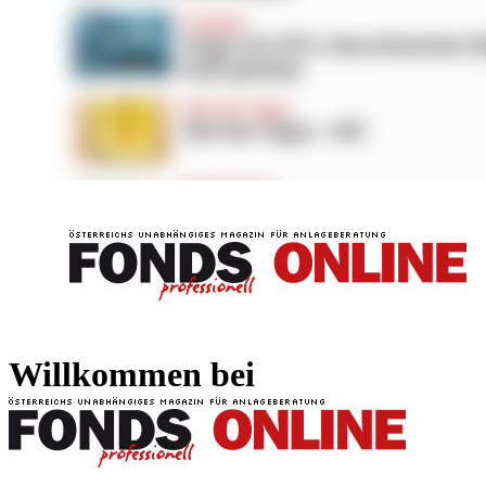
FONDS professionell
FONDS professi
Willkommen bei