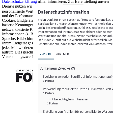
Datenschutzerklärung
näher informieren.
Zur Bereitstellung unserer
Dienste nutzen wir Technologien von
. Zwecke:
Partnern (5)
personalisierte Werbung und Inhalte, Messung von Werbeleistung
Datenschutzinformation
und der Performance von Inhalten sowie Zielgruppenforschung.
Vielen Dank für Ihren Besuch auf fondsprofessionell.at
Cookies, Endgeräte- oder ähnliche Online-Kennungen (z. B. login-
Bereitstellung unserer Dienste nutzen wir Technologien
basierte Kennungen, zufällig generierte Kennungen,
Login-basierte Identifikatoren, zufällig zugewiesene Id
netzwerkbasierte Kennungen) können zusammen mit anderen
Informationen auf Ihrem Gerät gespeichert oder gelese
Informationen (z. B. Browsertyp und Browserinformationen,
Werbung und Inhalte, Messung von Werbeleistung und d
Sprache, Bildschirmgröße, unterstützte Technologien usw.) auf
ist für den Zugriff auf die Website nicht erforderlich. S
Ihrem Endgerät gespeichert oder von dort ausgelesen werden, um es
Schalter ändern, oder später jederzeit via Datenschutzer
jedes Mal wiederzuerkennen, wenn es eine App oder einer Webseite
aufruft. Dies geschieht für einen oder mehrere der hier aufgeführten
ZWECKE
PARTNER
Verarbeitungszwecke.
Allgemein Zwecke
(7)
Speichern von oder Zugriff auf Informationen au
3 Partner
FONDS professionell
Verwendung reduzierter Daten zur Auswahl von
1 Partner
- mit berechtigtem Interesse
1 Partner
Erstellung von Profilen für personalisierte Werbu