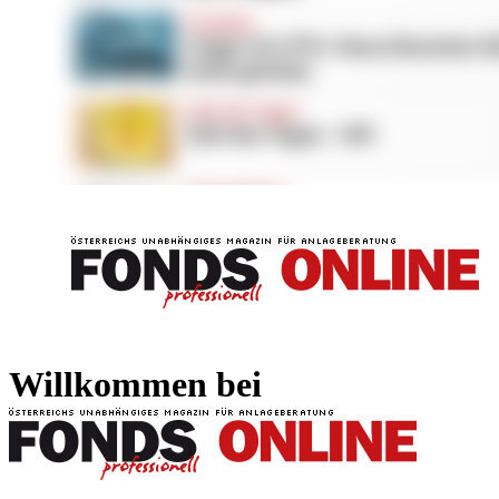
FONDS professionell
FONDS professi
Willkommen bei