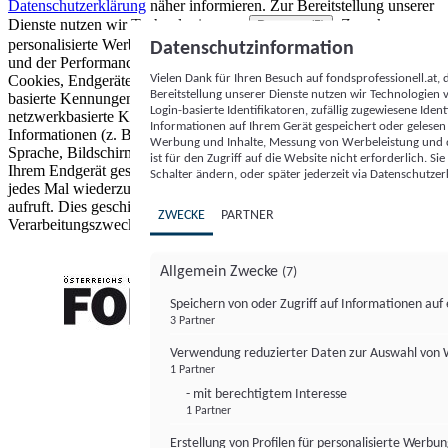
Datenschutzerklärung
näher informieren.
Zur Bereitstellung unserer
Dienste nutzen wir Technologien von
. Zwecke:
Partnern (5)
personalisierte Werbung und Inhalte, Messung von Werbeleistung
Datenschutzinformation
und der Performance von Inhalten sowie Zielgruppenforschung.
Vielen Dank für Ihren Besuch auf fondsprofessionell.at
Cookies, Endgeräte- oder ähnliche Online-Kennungen (z. B. login-
Bereitstellung unserer Dienste nutzen wir Technologien
basierte Kennungen, zufällig generierte Kennungen,
Login-basierte Identifikatoren, zufällig zugewiesene Id
netzwerkbasierte Kennungen) können zusammen mit anderen
Informationen auf Ihrem Gerät gespeichert oder gelese
Informationen (z. B. Browsertyp und Browserinformationen,
Werbung und Inhalte, Messung von Werbeleistung und d
Sprache, Bildschirmgröße, unterstützte Technologien usw.) auf
ist für den Zugriff auf die Website nicht erforderlich. S
Ihrem Endgerät gespeichert oder von dort ausgelesen werden, um es
Schalter ändern, oder später jederzeit via Datenschutzer
jedes Mal wiederzuerkennen, wenn es eine App oder einer Webseite
aufruft. Dies geschieht für einen oder mehrere der hier aufgeführten
ZWECKE
PARTNER
Verarbeitungszwecke.
Allgemein Zwecke
(7)
Speichern von oder Zugriff auf Informationen au
3 Partner
FONDS professionell
Verwendung reduzierter Daten zur Auswahl von
1 Partner
- mit berechtigtem Interesse
1 Partner
Erstellung von Profilen für personalisierte Werbu