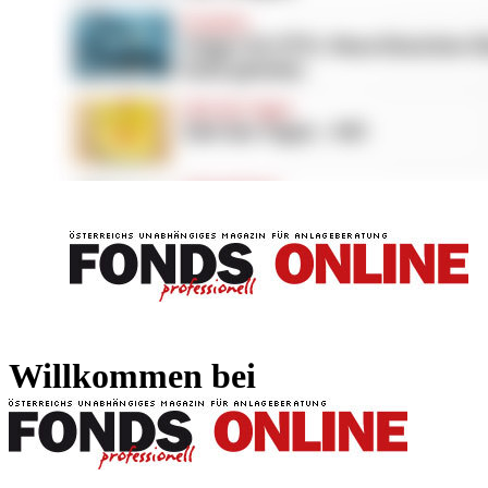
FONDS professionell
FONDS professi
Willkommen bei