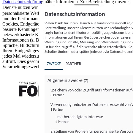
Datenschutzerklärung
näher informieren.
Zur Bereitstellung unserer
Dienste nutzen wir Technologien von
. Zwecke:
Partnern (5)
personalisierte Werbung und Inhalte, Messung von Werbeleistung
Datenschutzinformation
und der Performance von Inhalten sowie Zielgruppenforschung.
Vielen Dank für Ihren Besuch auf fondsprofessionell.at
Cookies, Endgeräte- oder ähnliche Online-Kennungen (z. B. login-
Bereitstellung unserer Dienste nutzen wir Technologien
basierte Kennungen, zufällig generierte Kennungen,
Login-basierte Identifikatoren, zufällig zugewiesene Id
netzwerkbasierte Kennungen) können zusammen mit anderen
Informationen auf Ihrem Gerät gespeichert oder gelese
Informationen (z. B. Browsertyp und Browserinformationen,
Werbung und Inhalte, Messung von Werbeleistung und d
Sprache, Bildschirmgröße, unterstützte Technologien usw.) auf
ist für den Zugriff auf die Website nicht erforderlich. S
Ihrem Endgerät gespeichert oder von dort ausgelesen werden, um es
Schalter ändern, oder später jederzeit via Datenschutzer
jedes Mal wiederzuerkennen, wenn es eine App oder einer Webseite
aufruft. Dies geschieht für einen oder mehrere der hier aufgeführten
ZWECKE
PARTNER
Verarbeitungszwecke.
Allgemein Zwecke
(7)
Speichern von oder Zugriff auf Informationen au
3 Partner
FONDS professionell
Verwendung reduzierter Daten zur Auswahl von
1 Partner
- mit berechtigtem Interesse
1 Partner
Erstellung von Profilen für personalisierte Werbu