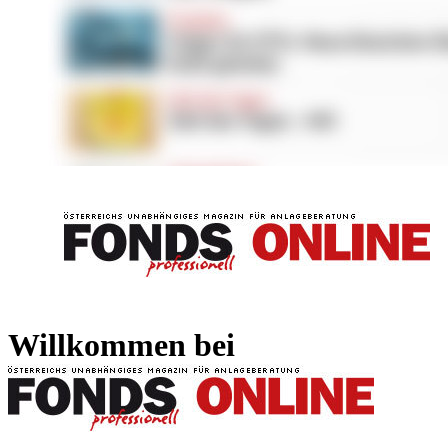
FONDS professionell
FONDS professi
Willkommen bei