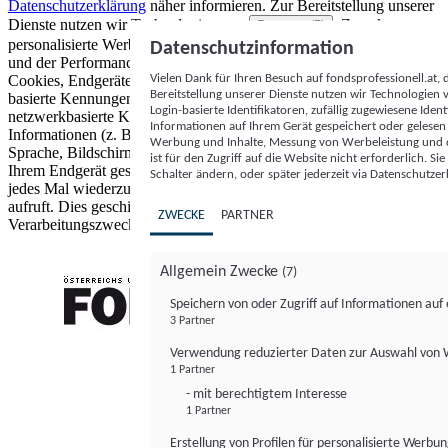
Datenschutzerklärung
näher informieren.
Zur Bereitstellung unserer
Dienste nutzen wir Technologien von
. Zwecke:
Partnern (5)
personalisierte Werbung und Inhalte, Messung von Werbeleistung
Datenschutzinformation
und der Performance von Inhalten sowie Zielgruppenforschung.
Vielen Dank für Ihren Besuch auf fondsprofessionell.at
Cookies, Endgeräte- oder ähnliche Online-Kennungen (z. B. login-
Bereitstellung unserer Dienste nutzen wir Technologien
basierte Kennungen, zufällig generierte Kennungen,
Login-basierte Identifikatoren, zufällig zugewiesene Id
netzwerkbasierte Kennungen) können zusammen mit anderen
Informationen auf Ihrem Gerät gespeichert oder gelese
Informationen (z. B. Browsertyp und Browserinformationen,
Werbung und Inhalte, Messung von Werbeleistung und d
Sprache, Bildschirmgröße, unterstützte Technologien usw.) auf
ist für den Zugriff auf die Website nicht erforderlich. S
Ihrem Endgerät gespeichert oder von dort ausgelesen werden, um es
Schalter ändern, oder später jederzeit via Datenschutzer
jedes Mal wiederzuerkennen, wenn es eine App oder einer Webseite
aufruft. Dies geschieht für einen oder mehrere der hier aufgeführten
ZWECKE
PARTNER
Verarbeitungszwecke.
Allgemein Zwecke
(7)
Speichern von oder Zugriff auf Informationen au
3 Partner
FONDS professionell
Verwendung reduzierter Daten zur Auswahl von
1 Partner
- mit berechtigtem Interesse
1 Partner
Erstellung von Profilen für personalisierte Werbu