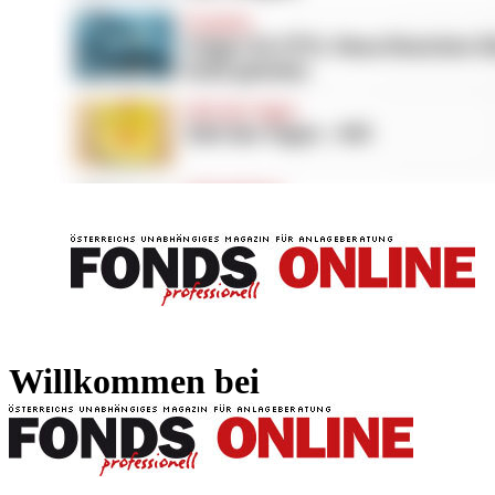
FONDS professionell
FONDS professi
Willkommen bei