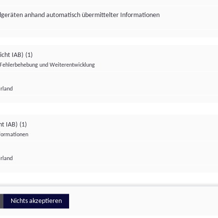
ndgeräten anhand automatisch übermittelter Informationen
icht IAB)
(1)
Fehlerbehebung und Weiterentwicklung
Irland
Impressum
Datenschutzerklärung
Datenschutzeinstellungen
ht IAB)
(1)
nformationen
Irland
ionell
Nichts akzeptieren