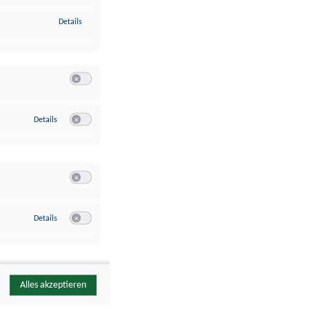
zu Identifikation von Endgeräten anhand automatisch übermittelte
Details
Switch zum Einwilligen bzw. Ablehnen der Kategorie Analyse / 
zu Google Analytics
Details
Switch zum Einwilligen bzw. Ablehnen des Dienstes Google Ana
Switch zum Einwilligen bzw. Ablehnen der Kategorie Sonstige 
zu YouTube
Details
Switch zum Einwilligen bzw. Ablehnen des Dienstes YouTube
Alles akzeptieren