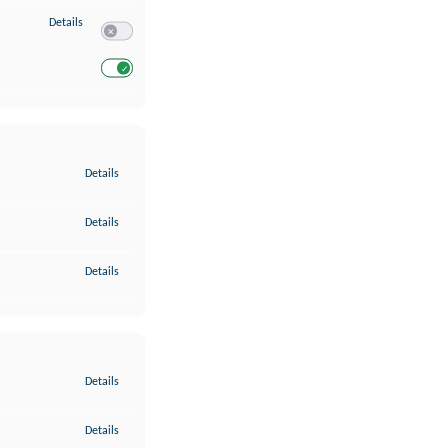
zu Entwicklung und Verbesserung der Angebote
Details
Switch zum Einwilligen bzw. Ablehnen des Dienstes Entwickl
Switch zum Einwilligen bzw. Ablehnen des Dienstes Entwicklu
zu Gewährleistung der Sicherheit, Verhinderung und Aufdeckung v
Details
zu Bereitstellung und Anzeige von Werbung und Inhalten
Details
zu Ihre Entscheidungen zum Datenschutz speichern und übermittel
Details
zu Abgleichung und Kombination von Daten aus unterschiedlichen 
Details
zu Verknüpfung verschiedener Endgeräte
Details