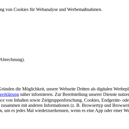
ndung von Cookies für Webanalyse und Werbemaßnahmen.
e Abrechnung).
ünden die Möglichkeit, unsere Webseite Dritten als digitalen Werbeplat
zerklärung
näher informieren.
Zur Bereitstellung unserer Dienste nutz
e von Inhalten sowie Zielgruppenforschung. Cookies, Endgeräte- ode
 zusammen mit anderen Informationen (z. B. Browsertyp und Browserin
n, um es jedes Mal wiederzuerkennen, wenn es eine App oder einer Webs