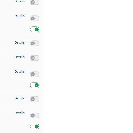
zu Speichern von oder Zugriff auf Informationen auf einem Endgerät
Details
Switch zum Einwilligen bzw. Ablehnen des Dienstes Speichern 
zu Verwendung reduzierter Daten zur Auswahl von Werbeanzeigen
Details
Switch zum Einwilligen bzw. Ablehnen des Dienstes Verwend
Switch zum Einwilligen bzw. Ablehnen des Dienstes Verwendu
zu Erstellung von Profilen für personalisierte Werbung
Details
Switch zum Einwilligen bzw. Ablehnen des Dienstes Erstellung 
zu Verwendung von Profilen zur Auswahl personalisierter Werbung
Details
Switch zum Einwilligen bzw. Ablehnen des Dienstes Verwendun
zu Messung der Werbeleistung
Details
Switch zum Einwilligen bzw. Ablehnen des Dienstes Messung 
Switch zum Einwilligen bzw. Ablehnen des Dienstes Messung d
zu Messung der Performance von Inhalten
Details
Switch zum Einwilligen bzw. Ablehnen des Dienstes Messung 
zu Analyse von Zielgruppen durch Statistiken oder Kombinationen von Dat
Details
Switch zum Einwilligen bzw. Ablehnen des Dienstes Analyse v
Switch zum Einwilligen bzw. Ablehnen des Dienstes Analyse v