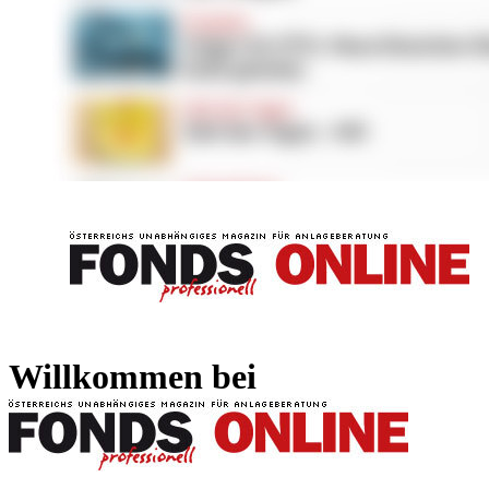
FONDS professionell
FONDS professi
Willkommen bei