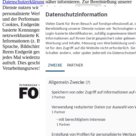
Datenschutzerklärung
näher informieren.
Zur Bereitstellung unserer
Dienste nutzen wir Technologien von
. Zwecke:
Partnern (5)
personalisierte Werbung und Inhalte, Messung von Werbeleistung
Datenschutzinformation
und der Performance von Inhalten sowie Zielgruppenforschung.
Vielen Dank für Ihren Besuch auf fondsprofessionell.at
Cookies, Endgeräte- oder ähnliche Online-Kennungen (z. B. login-
Bereitstellung unserer Dienste nutzen wir Technologien
basierte Kennungen, zufällig generierte Kennungen,
Login-basierte Identifikatoren, zufällig zugewiesene Id
netzwerkbasierte Kennungen) können zusammen mit anderen
Informationen auf Ihrem Gerät gespeichert oder gelese
Informationen (z. B. Browsertyp und Browserinformationen,
Werbung und Inhalte, Messung von Werbeleistung und d
Sprache, Bildschirmgröße, unterstützte Technologien usw.) auf
ist für den Zugriff auf die Website nicht erforderlich. S
Ihrem Endgerät gespeichert oder von dort ausgelesen werden, um es
Schalter ändern, oder später jederzeit via Datenschutzer
jedes Mal wiederzuerkennen, wenn es eine App oder einer Webseite
aufruft. Dies geschieht für einen oder mehrere der hier aufgeführten
ZWECKE
PARTNER
Verarbeitungszwecke.
Allgemein Zwecke
(7)
Speichern von oder Zugriff auf Informationen au
3 Partner
FONDS professionell
Verwendung reduzierter Daten zur Auswahl von
1 Partner
- mit berechtigtem Interesse
1 Partner
Erstellung von Profilen für personalisierte Werbu