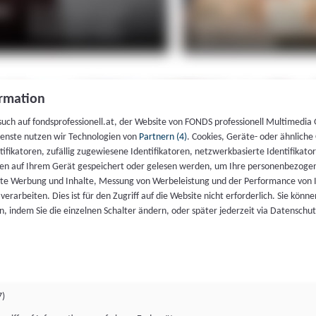
rmation
such auf fondsprofessionell.at, der Website von FONDS professionell Multimedia
ienste nutzen wir Technologien von
Partnern (4)
. Cookies, Geräte- oder ähnliche
entifikatoren, zufällig zugewiesene Identifikatoren, netzwerkbasierte Identifik
en auf Ihrem Gerät gespeichert oder gelesen werden, um Ihre personenbezogen
rte Werbung und Inhalte, Messung von Werbeleistung und der Performance von 
erarbeiten. Dies ist für den Zugriff auf die Website nicht erforderlich. Sie können
, indem Sie die einzelnen Schalter ändern, oder später jederzeit via Datenschu
7)