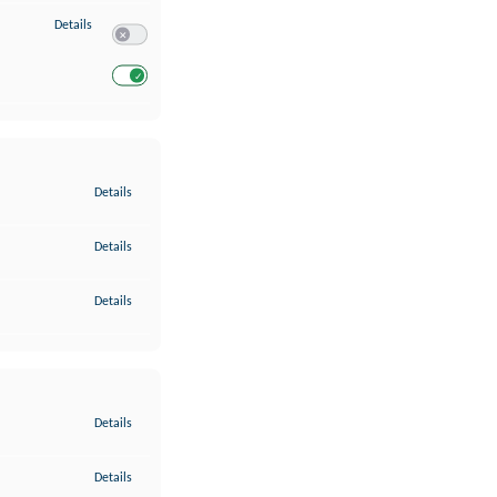
zu Entwicklung und Verbesserung der Angebote
Details
Switch zum Einwilligen bzw. Ablehnen des Dienstes Entwickl
Switch zum Einwilligen bzw. Ablehnen des Dienstes Entwicklu
zu Gewährleistung der Sicherheit, Verhinderung und Aufdeckung v
Details
zu Bereitstellung und Anzeige von Werbung und Inhalten
Details
zu Ihre Entscheidungen zum Datenschutz speichern und übermittel
Details
zu Abgleichung und Kombination von Daten aus unterschiedlichen 
Details
zu Verknüpfung verschiedener Endgeräte
Details