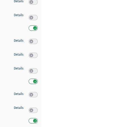
zu Speichern von oder Zugriff auf Informationen auf einem Endgerät
Details
Switch zum Einwilligen bzw. Ablehnen des Dienstes Speichern 
zu Verwendung reduzierter Daten zur Auswahl von Werbeanzeigen
Details
Switch zum Einwilligen bzw. Ablehnen des Dienstes Verwend
Switch zum Einwilligen bzw. Ablehnen des Dienstes Verwendu
zu Erstellung von Profilen für personalisierte Werbung
Details
Switch zum Einwilligen bzw. Ablehnen des Dienstes Erstellung 
zu Verwendung von Profilen zur Auswahl personalisierter Werbung
Details
Switch zum Einwilligen bzw. Ablehnen des Dienstes Verwendun
zu Messung der Werbeleistung
Details
Switch zum Einwilligen bzw. Ablehnen des Dienstes Messung 
Switch zum Einwilligen bzw. Ablehnen des Dienstes Messung d
zu Messung der Performance von Inhalten
Details
Switch zum Einwilligen bzw. Ablehnen des Dienstes Messung 
zu Analyse von Zielgruppen durch Statistiken oder Kombinationen von Dat
Details
Switch zum Einwilligen bzw. Ablehnen des Dienstes Analyse v
Switch zum Einwilligen bzw. Ablehnen des Dienstes Analyse v