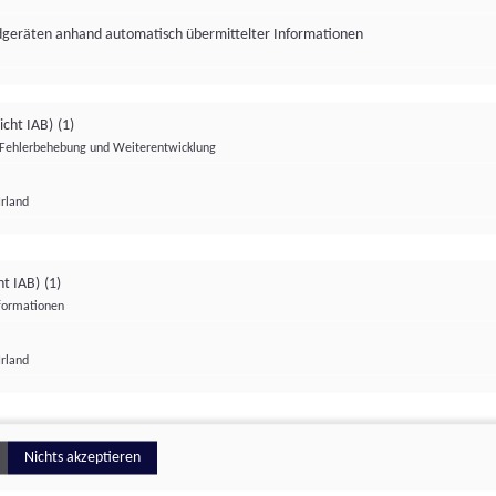
ndgeräten anhand automatisch übermittelter Informationen
icht IAB)
(1)
Fehlerbehebung und Weiterentwicklung
Irland
Impressum
Datenschutzerklärung
Datenschutzeinstellungen
ht IAB)
(1)
nformationen
Irland
ionell
Nichts akzeptieren