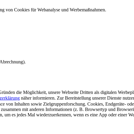
ndung von Cookies für Webanalyse und Werbemaßnahmen.
e Abrechnung).
ünden die Möglichkeit, unsere Webseite Dritten als digitalen Werbeplat
zerklärung
näher informieren.
Zur Bereitstellung unserer Dienste nutz
e von Inhalten sowie Zielgruppenforschung. Cookies, Endgeräte- ode
 zusammen mit anderen Informationen (z. B. Browsertyp und Browserin
n, um es jedes Mal wiederzuerkennen, wenn es eine App oder einer Webs