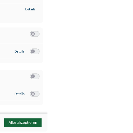
zu Identifikation von Endgeräten anhand automatisch übermittelte
Details
Switch zum Einwilligen bzw. Ablehnen der Kategorie Analyse / 
zu Google Analytics
Details
Switch zum Einwilligen bzw. Ablehnen des Dienstes Google Ana
Switch zum Einwilligen bzw. Ablehnen der Kategorie Sonstige 
zu YouTube
Details
Switch zum Einwilligen bzw. Ablehnen des Dienstes YouTube
Alles akzeptieren