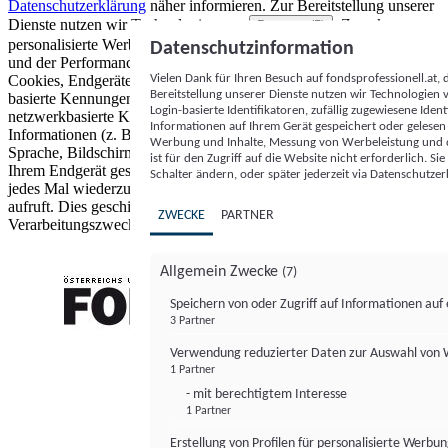
Datenschutzerklärung
näher informieren.
Zur Bereitstellung unserer
Dienste nutzen wir Technologien von
. Zwecke:
Partnern (5)
personalisierte Werbung und Inhalte, Messung von Werbeleistung
Datenschutzinformation
und der Performance von Inhalten sowie Zielgruppenforschung.
Vielen Dank für Ihren Besuch auf fondsprofessionell.at
Cookies, Endgeräte- oder ähnliche Online-Kennungen (z. B. login-
Bereitstellung unserer Dienste nutzen wir Technologien
basierte Kennungen, zufällig generierte Kennungen,
Login-basierte Identifikatoren, zufällig zugewiesene Id
netzwerkbasierte Kennungen) können zusammen mit anderen
Informationen auf Ihrem Gerät gespeichert oder gelese
Informationen (z. B. Browsertyp und Browserinformationen,
Werbung und Inhalte, Messung von Werbeleistung und d
Sprache, Bildschirmgröße, unterstützte Technologien usw.) auf
ist für den Zugriff auf die Website nicht erforderlich. S
Ihrem Endgerät gespeichert oder von dort ausgelesen werden, um es
Schalter ändern, oder später jederzeit via Datenschutzer
jedes Mal wiederzuerkennen, wenn es eine App oder einer Webseite
aufruft. Dies geschieht für einen oder mehrere der hier aufgeführten
ZWECKE
PARTNER
Verarbeitungszwecke.
Allgemein Zwecke
(7)
Speichern von oder Zugriff auf Informationen au
3 Partner
FONDS professionell
Verwendung reduzierter Daten zur Auswahl von
1 Partner
- mit berechtigtem Interesse
1 Partner
Erstellung von Profilen für personalisierte Werbu