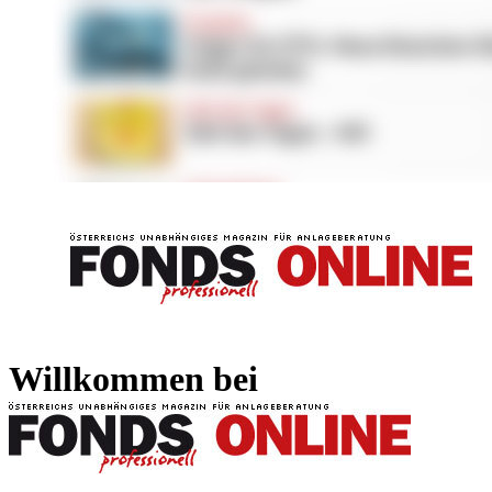
FONDS professionell
FONDS professi
Willkommen bei