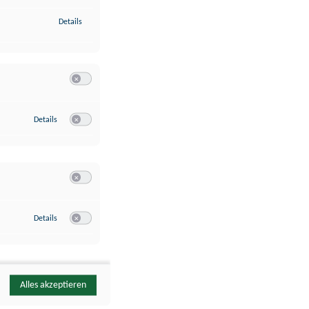
zu Identifikation von Endgeräten anhand automatisch übermittelte
Details
Switch zum Einwilligen bzw. Ablehnen der Kategorie Analyse / 
zu Google Analytics
Details
Switch zum Einwilligen bzw. Ablehnen des Dienstes Google Ana
Switch zum Einwilligen bzw. Ablehnen der Kategorie Sonstige 
zu YouTube
Details
Switch zum Einwilligen bzw. Ablehnen des Dienstes YouTube
Alles akzeptieren