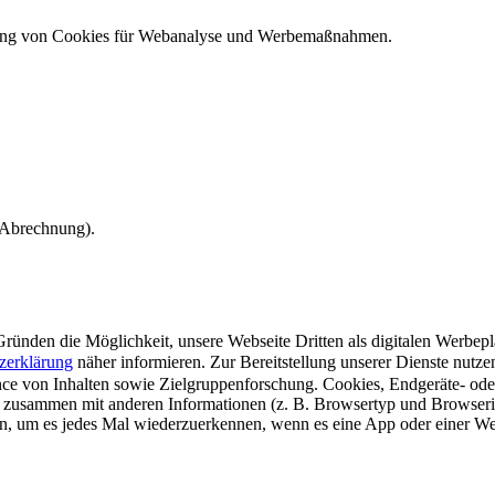
ndung von Cookies für Webanalyse und Werbemaßnahmen.
e Abrechnung).
ünden die Möglichkeit, unsere Webseite Dritten als digitalen Werbeplat
zerklärung
näher informieren.
Zur Bereitstellung unserer Dienste nutz
e von Inhalten sowie Zielgruppenforschung. Cookies, Endgeräte- ode
 zusammen mit anderen Informationen (z. B. Browsertyp und Browserin
n, um es jedes Mal wiederzuerkennen, wenn es eine App oder einer Webs