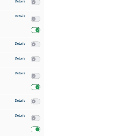
zu Speichern von oder Zugriff auf Informationen auf einem Endgerät
Details
Switch zum Einwilligen bzw. Ablehnen des Dienstes Speichern 
zu Verwendung reduzierter Daten zur Auswahl von Werbeanzeigen
Details
Switch zum Einwilligen bzw. Ablehnen des Dienstes Verwend
Switch zum Einwilligen bzw. Ablehnen des Dienstes Verwendu
zu Erstellung von Profilen für personalisierte Werbung
Details
Switch zum Einwilligen bzw. Ablehnen des Dienstes Erstellung 
zu Verwendung von Profilen zur Auswahl personalisierter Werbung
Details
Switch zum Einwilligen bzw. Ablehnen des Dienstes Verwendun
zu Messung der Werbeleistung
Details
Switch zum Einwilligen bzw. Ablehnen des Dienstes Messung 
Switch zum Einwilligen bzw. Ablehnen des Dienstes Messung d
zu Messung der Performance von Inhalten
Details
Switch zum Einwilligen bzw. Ablehnen des Dienstes Messung 
zu Analyse von Zielgruppen durch Statistiken oder Kombinationen von Dat
Details
Switch zum Einwilligen bzw. Ablehnen des Dienstes Analyse v
Switch zum Einwilligen bzw. Ablehnen des Dienstes Analyse v