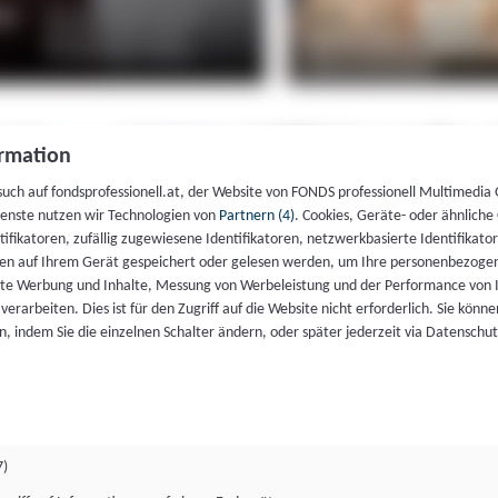
rmation
such auf fondsprofessionell.at, der Website von FONDS professionell Multimedia
ienste nutzen wir Technologien von
Partnern (4)
. Cookies, Geräte- oder ähnliche
entifikatoren, zufällig zugewiesene Identifikatoren, netzwerkbasierte Identifik
en auf Ihrem Gerät gespeichert oder gelesen werden, um Ihre personenbezogen
rte Werbung und Inhalte, Messung von Werbeleistung und der Performance von 
erarbeiten. Dies ist für den Zugriff auf die Website nicht erforderlich. Sie können
, indem Sie die einzelnen Schalter ändern, oder später jederzeit via Datenschu
7)