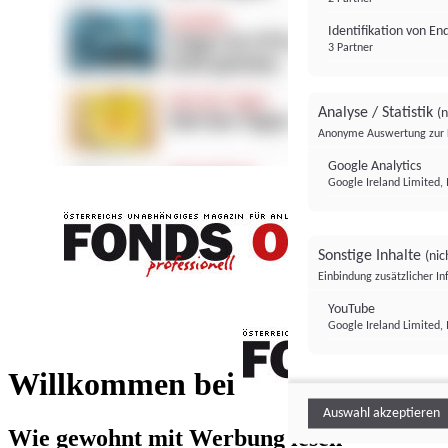
Identifikation von E
3 Partner
Analyse / Statistik
(n
Anonyme Auswertung zur 
Google Analytics
Google Ireland Limited, 
Sonstige Inhalte
(nic
Einbindung zusätzlicher I
FONDS professionell
YouTube
Google Ireland Limited, 
FONDS profess
Willkommen bei
Auswahl akzeptieren
Wie gewohnt mit Werbung lesen