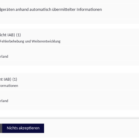
ndgeräten anhand automatisch übermittelter Informationen
icht IAB)
(1)
Fehlerbehebung und Weiterentwicklung
Irland
Impressum
Datenschutzerklärung
Datenschutzeinstellungen
ht IAB)
(1)
nformationen
Irland
ionell
Nichts akzeptieren