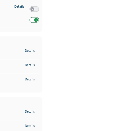
zu Entwicklung und Verbesserung der Angebote
Details
Switch zum Einwilligen bzw. Ablehnen des Dienstes Entwickl
Switch zum Einwilligen bzw. Ablehnen des Dienstes Entwicklu
zu Gewährleistung der Sicherheit, Verhinderung und Aufdeckung v
Details
zu Bereitstellung und Anzeige von Werbung und Inhalten
Details
zu Ihre Entscheidungen zum Datenschutz speichern und übermittel
Details
zu Abgleichung und Kombination von Daten aus unterschiedlichen 
Details
zu Verknüpfung verschiedener Endgeräte
Details