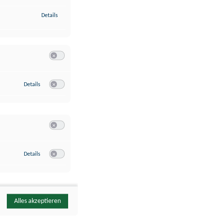
zu Identifikation von Endgeräten anhand automatisch übermittelte
Details
Switch zum Einwilligen bzw. Ablehnen der Kategorie Analyse / 
zu Google Analytics
Details
Switch zum Einwilligen bzw. Ablehnen des Dienstes Google Ana
Switch zum Einwilligen bzw. Ablehnen der Kategorie Sonstige 
zu YouTube
Details
Switch zum Einwilligen bzw. Ablehnen des Dienstes YouTube
Alles akzeptieren