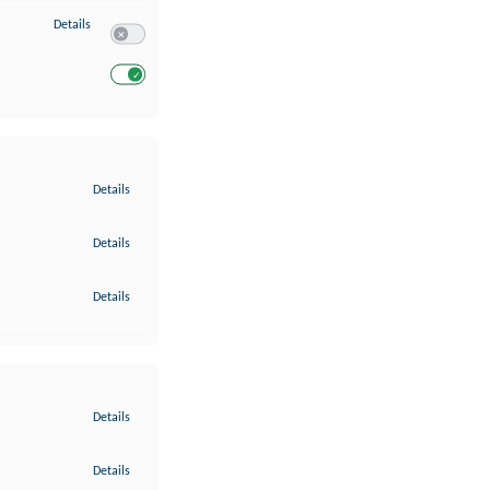
zu Entwicklung und Verbesserung der Angebote
Details
Switch zum Einwilligen bzw. Ablehnen des Dienstes Entwickl
Switch zum Einwilligen bzw. Ablehnen des Dienstes Entwicklu
zu Gewährleistung der Sicherheit, Verhinderung und Aufdeckung v
Details
zu Bereitstellung und Anzeige von Werbung und Inhalten
Details
zu Ihre Entscheidungen zum Datenschutz speichern und übermittel
Details
zu Abgleichung und Kombination von Daten aus unterschiedlichen 
Details
zu Verknüpfung verschiedener Endgeräte
Details