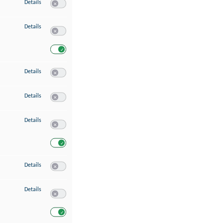
zu Speichern von oder Zugriff auf Informationen auf einem Endgerät
Details
Switch zum Einwilligen bzw. Ablehnen des Dienstes Speichern 
zu Verwendung reduzierter Daten zur Auswahl von Werbeanzeigen
Details
Switch zum Einwilligen bzw. Ablehnen des Dienstes Verwend
Switch zum Einwilligen bzw. Ablehnen des Dienstes Verwendu
zu Erstellung von Profilen für personalisierte Werbung
Details
Switch zum Einwilligen bzw. Ablehnen des Dienstes Erstellung 
zu Verwendung von Profilen zur Auswahl personalisierter Werbung
Details
Switch zum Einwilligen bzw. Ablehnen des Dienstes Verwendun
zu Messung der Werbeleistung
Details
Switch zum Einwilligen bzw. Ablehnen des Dienstes Messung 
Switch zum Einwilligen bzw. Ablehnen des Dienstes Messung d
zu Messung der Performance von Inhalten
Details
Switch zum Einwilligen bzw. Ablehnen des Dienstes Messung 
zu Analyse von Zielgruppen durch Statistiken oder Kombinationen von Dat
Details
Switch zum Einwilligen bzw. Ablehnen des Dienstes Analyse v
Switch zum Einwilligen bzw. Ablehnen des Dienstes Analyse v