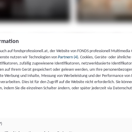
rmation
such auf fondsprofessionell.at, der Website von FONDS professionell Multimedia
ienste nutzen wir Technologien von
Partnern (4)
. Cookies, Geräte- oder ähnliche
entifikatoren, zufällig zugewiesene Identifikatoren, netzwerkbasierte Identifik
en auf Ihrem Gerät gespeichert oder gelesen werden, um Ihre personenbezogen
rte Werbung und Inhalte, Messung von Werbeleistung und der Performance von 
erarbeiten. Dies ist für den Zugriff auf die Website nicht erforderlich. Sie können
, indem Sie die einzelnen Schalter ändern, oder später jederzeit via Datenschu
7)