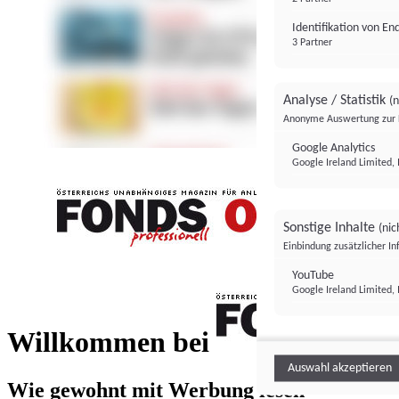
Identifikation von E
3 Partner
Analyse / Statistik
(n
Anonyme Auswertung zur 
Google Analytics
Google Ireland Limited, 
Sonstige Inhalte
(nic
Einbindung zusätzlicher I
FONDS professionell
YouTube
Google Ireland Limited, 
FONDS profess
Willkommen bei
Auswahl akzeptieren
Wie gewohnt mit Werbung lesen