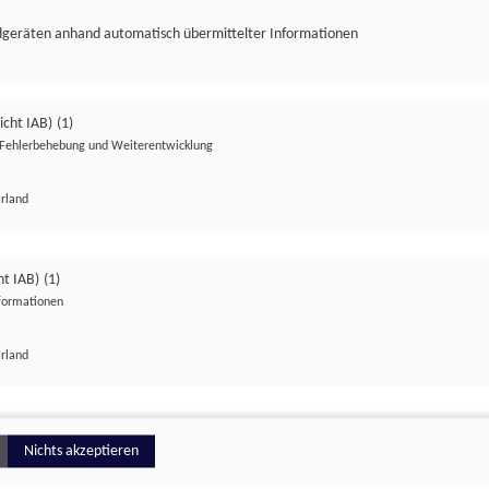
ndgeräten anhand automatisch übermittelter Informationen
icht IAB)
(1)
Fehlerbehebung und Weiterentwicklung
Irland
Impressum
Datenschutzerklärung
Datenschutzeinstellungen
ht IAB)
(1)
nformationen
Irland
ionell
Nichts akzeptieren