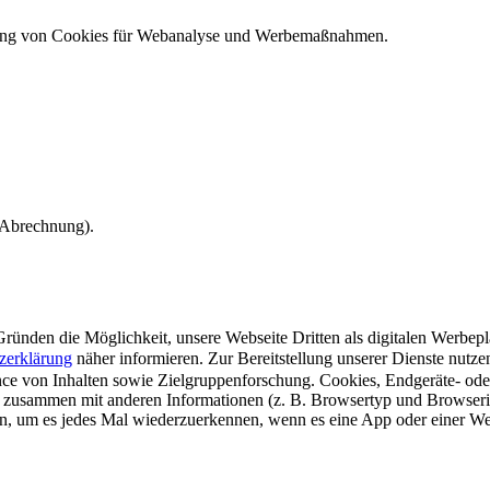
ndung von Cookies für Webanalyse und Werbemaßnahmen.
e Abrechnung).
ünden die Möglichkeit, unsere Webseite Dritten als digitalen Werbeplat
zerklärung
näher informieren.
Zur Bereitstellung unserer Dienste nutz
e von Inhalten sowie Zielgruppenforschung. Cookies, Endgeräte- ode
 zusammen mit anderen Informationen (z. B. Browsertyp und Browserin
n, um es jedes Mal wiederzuerkennen, wenn es eine App oder einer Webs