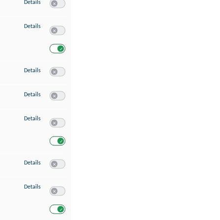
zu Speichern von oder Zugriff auf Informationen auf einem Endgerät
Details
Switch zum Einwilligen bzw. Ablehnen des Dienstes Speichern 
zu Verwendung reduzierter Daten zur Auswahl von Werbeanzeigen
Details
Switch zum Einwilligen bzw. Ablehnen des Dienstes Verwend
Switch zum Einwilligen bzw. Ablehnen des Dienstes Verwendu
zu Erstellung von Profilen für personalisierte Werbung
Details
Switch zum Einwilligen bzw. Ablehnen des Dienstes Erstellung 
zu Verwendung von Profilen zur Auswahl personalisierter Werbung
Details
Switch zum Einwilligen bzw. Ablehnen des Dienstes Verwendun
zu Messung der Werbeleistung
Details
Switch zum Einwilligen bzw. Ablehnen des Dienstes Messung 
Switch zum Einwilligen bzw. Ablehnen des Dienstes Messung d
zu Messung der Performance von Inhalten
Details
Switch zum Einwilligen bzw. Ablehnen des Dienstes Messung 
zu Analyse von Zielgruppen durch Statistiken oder Kombinationen von Dat
Details
Switch zum Einwilligen bzw. Ablehnen des Dienstes Analyse v
Switch zum Einwilligen bzw. Ablehnen des Dienstes Analyse v