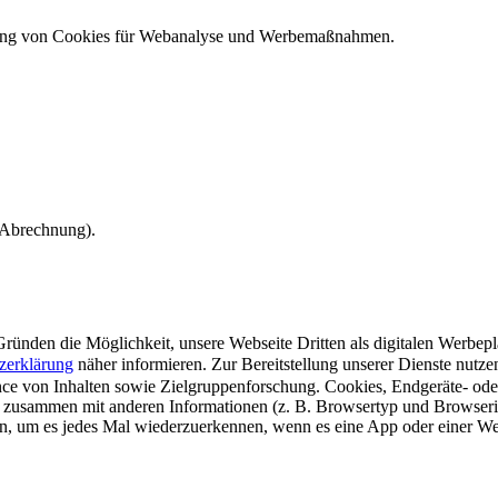
ndung von Cookies für Webanalyse und Werbemaßnahmen.
e Abrechnung).
ünden die Möglichkeit, unsere Webseite Dritten als digitalen Werbeplat
zerklärung
näher informieren.
Zur Bereitstellung unserer Dienste nutz
e von Inhalten sowie Zielgruppenforschung. Cookies, Endgeräte- ode
 zusammen mit anderen Informationen (z. B. Browsertyp und Browserin
n, um es jedes Mal wiederzuerkennen, wenn es eine App oder einer Webs