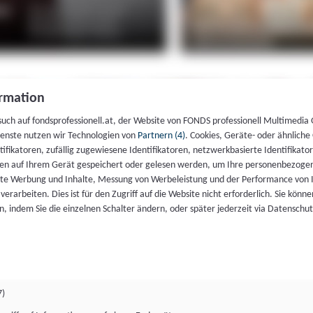
rmation
such auf fondsprofessionell.at, der Website von FONDS professionell Multimedia
ienste nutzen wir Technologien von
Partnern (4)
. Cookies, Geräte- oder ähnliche
entifikatoren, zufällig zugewiesene Identifikatoren, netzwerkbasierte Identifik
en auf Ihrem Gerät gespeichert oder gelesen werden, um Ihre personenbezogen
rte Werbung und Inhalte, Messung von Werbeleistung und der Performance von 
erarbeiten. Dies ist für den Zugriff auf die Website nicht erforderlich. Sie können
, indem Sie die einzelnen Schalter ändern, oder später jederzeit via Datenschu
7)