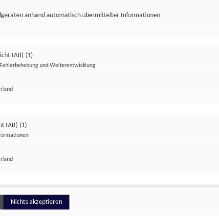
ndgeräten anhand automatisch übermittelter Informationen
icht IAB)
(1)
Fehlerbehebung und Weiterentwicklung
Irland
Impressum
Datenschutzerklärung
Datenschutzeinstellungen
ht IAB)
(1)
nformationen
Irland
ionell
Nichts akzeptieren