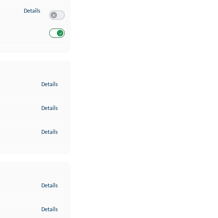
zu Entwicklung und Verbesserung der Angebote
Details
Switch zum Einwilligen bzw. Ablehnen des Dienstes Entwickl
Switch zum Einwilligen bzw. Ablehnen des Dienstes Entwicklu
zu Gewährleistung der Sicherheit, Verhinderung und Aufdeckung v
Details
zu Bereitstellung und Anzeige von Werbung und Inhalten
Details
zu Ihre Entscheidungen zum Datenschutz speichern und übermittel
Details
zu Abgleichung und Kombination von Daten aus unterschiedlichen 
Details
zu Verknüpfung verschiedener Endgeräte
Details