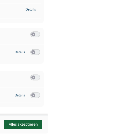
zu Identifikation von Endgeräten anhand automatisch übermittelte
Details
Switch zum Einwilligen bzw. Ablehnen der Kategorie Analyse / 
zu Google Analytics
Details
Switch zum Einwilligen bzw. Ablehnen des Dienstes Google Ana
Switch zum Einwilligen bzw. Ablehnen der Kategorie Sonstige 
zu YouTube
Details
Switch zum Einwilligen bzw. Ablehnen des Dienstes YouTube
Alles akzeptieren