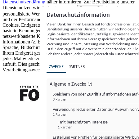
Datenschutzerklärung
näher informieren.
Zur Bereitstellung unserer
Dienste nutzen wir Technologien von
. Zwecke:
Partnern (5)
personalisierte Werbung und Inhalte, Messung von Werbeleistung
Datenschutzinformation
und der Performance von Inhalten sowie Zielgruppenforschung.
Vielen Dank für Ihren Besuch auf fondsprofessionell.at
Cookies, Endgeräte- oder ähnliche Online-Kennungen (z. B. login-
Bereitstellung unserer Dienste nutzen wir Technologien
basierte Kennungen, zufällig generierte Kennungen,
Login-basierte Identifikatoren, zufällig zugewiesene Id
netzwerkbasierte Kennungen) können zusammen mit anderen
Informationen auf Ihrem Gerät gespeichert oder gelese
Informationen (z. B. Browsertyp und Browserinformationen,
Werbung und Inhalte, Messung von Werbeleistung und d
Sprache, Bildschirmgröße, unterstützte Technologien usw.) auf
ist für den Zugriff auf die Website nicht erforderlich. S
Ihrem Endgerät gespeichert oder von dort ausgelesen werden, um es
Schalter ändern, oder später jederzeit via Datenschutzer
jedes Mal wiederzuerkennen, wenn es eine App oder einer Webseite
aufruft. Dies geschieht für einen oder mehrere der hier aufgeführten
ZWECKE
PARTNER
Verarbeitungszwecke.
Allgemein Zwecke
(7)
Speichern von oder Zugriff auf Informationen au
3 Partner
FONDS professionell
Verwendung reduzierter Daten zur Auswahl von
1 Partner
- mit berechtigtem Interesse
1 Partner
Erstellung von Profilen für personalisierte Werbu