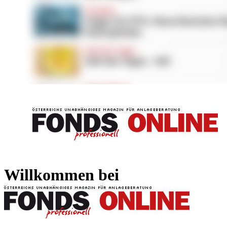
FONDS professionell
FONDS professi
Willkommen bei