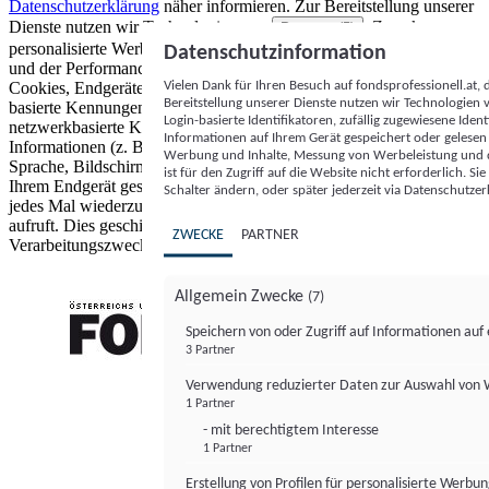
Datenschutzerklärung
näher informieren.
Zur Bereitstellung unserer
Dienste nutzen wir Technologien von
. Zwecke:
Partnern (5)
personalisierte Werbung und Inhalte, Messung von Werbeleistung
Datenschutzinformation
und der Performance von Inhalten sowie Zielgruppenforschung.
Vielen Dank für Ihren Besuch auf fondsprofessionell.at
Cookies, Endgeräte- oder ähnliche Online-Kennungen (z. B. login-
Bereitstellung unserer Dienste nutzen wir Technologien
basierte Kennungen, zufällig generierte Kennungen,
Login-basierte Identifikatoren, zufällig zugewiesene Id
netzwerkbasierte Kennungen) können zusammen mit anderen
Informationen auf Ihrem Gerät gespeichert oder gelese
Informationen (z. B. Browsertyp und Browserinformationen,
Werbung und Inhalte, Messung von Werbeleistung und d
Sprache, Bildschirmgröße, unterstützte Technologien usw.) auf
ist für den Zugriff auf die Website nicht erforderlich. S
Ihrem Endgerät gespeichert oder von dort ausgelesen werden, um es
Schalter ändern, oder später jederzeit via Datenschutzer
jedes Mal wiederzuerkennen, wenn es eine App oder einer Webseite
aufruft. Dies geschieht für einen oder mehrere der hier aufgeführten
ZWECKE
PARTNER
Verarbeitungszwecke.
Allgemein Zwecke
(7)
Speichern von oder Zugriff auf Informationen au
3 Partner
FONDS professionell
Verwendung reduzierter Daten zur Auswahl von
1 Partner
- mit berechtigtem Interesse
1 Partner
Erstellung von Profilen für personalisierte Werbu