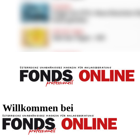
FONDS professionell
FONDS professi
Willkommen bei