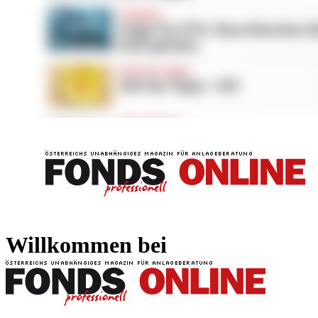
FONDS professionell
FONDS professi
Willkommen bei