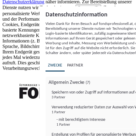
Datenschutzerklärung
näher informieren.
Zur Bereitstellung unserer
Dienste nutzen wir Technologien von
. Zwecke:
Partnern (5)
personalisierte Werbung und Inhalte, Messung von Werbeleistung
Datenschutzinformation
und der Performance von Inhalten sowie Zielgruppenforschung.
Vielen Dank für Ihren Besuch auf fondsprofessionell.at
Cookies, Endgeräte- oder ähnliche Online-Kennungen (z. B. login-
Bereitstellung unserer Dienste nutzen wir Technologien
basierte Kennungen, zufällig generierte Kennungen,
Login-basierte Identifikatoren, zufällig zugewiesene Id
netzwerkbasierte Kennungen) können zusammen mit anderen
Informationen auf Ihrem Gerät gespeichert oder gelese
Informationen (z. B. Browsertyp und Browserinformationen,
Werbung und Inhalte, Messung von Werbeleistung und d
Sprache, Bildschirmgröße, unterstützte Technologien usw.) auf
ist für den Zugriff auf die Website nicht erforderlich. S
Ihrem Endgerät gespeichert oder von dort ausgelesen werden, um es
Schalter ändern, oder später jederzeit via Datenschutzer
jedes Mal wiederzuerkennen, wenn es eine App oder einer Webseite
aufruft. Dies geschieht für einen oder mehrere der hier aufgeführten
ZWECKE
PARTNER
Verarbeitungszwecke.
Allgemein Zwecke
(7)
Speichern von oder Zugriff auf Informationen au
3 Partner
FONDS professionell
Verwendung reduzierter Daten zur Auswahl von
1 Partner
- mit berechtigtem Interesse
1 Partner
Erstellung von Profilen für personalisierte Werbu