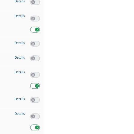
zu Speichern von oder Zugriff auf Informationen auf einem Endgerät
Details
Switch zum Einwilligen bzw. Ablehnen des Dienstes Speichern 
zu Verwendung reduzierter Daten zur Auswahl von Werbeanzeigen
Details
Switch zum Einwilligen bzw. Ablehnen des Dienstes Verwend
Switch zum Einwilligen bzw. Ablehnen des Dienstes Verwendu
zu Erstellung von Profilen für personalisierte Werbung
Details
Switch zum Einwilligen bzw. Ablehnen des Dienstes Erstellung 
zu Verwendung von Profilen zur Auswahl personalisierter Werbung
Details
Switch zum Einwilligen bzw. Ablehnen des Dienstes Verwendun
zu Messung der Werbeleistung
Details
Switch zum Einwilligen bzw. Ablehnen des Dienstes Messung 
Switch zum Einwilligen bzw. Ablehnen des Dienstes Messung d
zu Messung der Performance von Inhalten
Details
Switch zum Einwilligen bzw. Ablehnen des Dienstes Messung 
zu Analyse von Zielgruppen durch Statistiken oder Kombinationen von Dat
Details
Switch zum Einwilligen bzw. Ablehnen des Dienstes Analyse v
Switch zum Einwilligen bzw. Ablehnen des Dienstes Analyse v