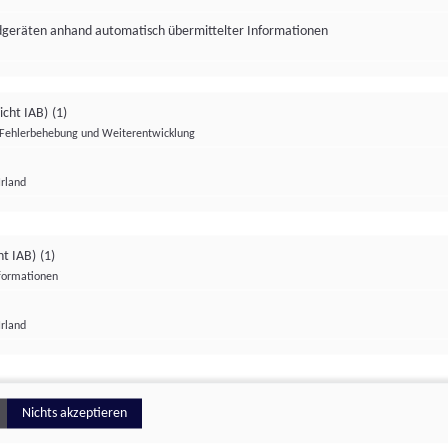
ndgeräten anhand automatisch übermittelter Informationen
icht IAB)
(1)
Fehlerbehebung und Weiterentwicklung
Irland
Impressum
Datenschutzerklärung
Datenschutzeinstellungen
ht IAB)
(1)
nformationen
Irland
ionell
Nichts akzeptieren