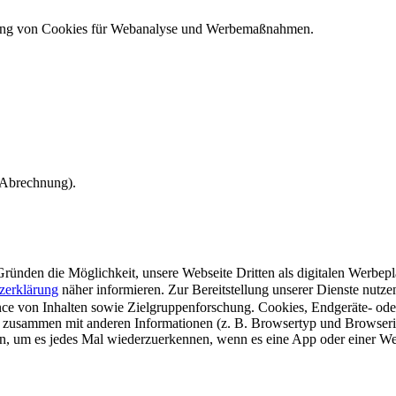
ndung von Cookies für Webanalyse und Werbemaßnahmen.
e Abrechnung).
ünden die Möglichkeit, unsere Webseite Dritten als digitalen Werbeplat
zerklärung
näher informieren.
Zur Bereitstellung unserer Dienste nutz
e von Inhalten sowie Zielgruppenforschung. Cookies, Endgeräte- ode
 zusammen mit anderen Informationen (z. B. Browsertyp und Browserin
n, um es jedes Mal wiederzuerkennen, wenn es eine App oder einer Webs