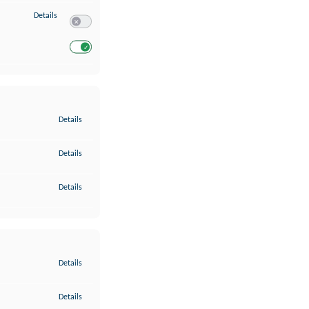
zu Entwicklung und Verbesserung der Angebote
Details
Switch zum Einwilligen bzw. Ablehnen des Dienstes Entwickl
Switch zum Einwilligen bzw. Ablehnen des Dienstes Entwicklu
zu Gewährleistung der Sicherheit, Verhinderung und Aufdeckung v
Details
zu Bereitstellung und Anzeige von Werbung und Inhalten
Details
zu Ihre Entscheidungen zum Datenschutz speichern und übermittel
Details
zu Abgleichung und Kombination von Daten aus unterschiedlichen 
Details
zu Verknüpfung verschiedener Endgeräte
Details