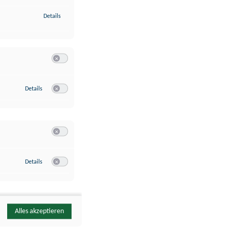
zu Identifikation von Endgeräten anhand automatisch übermittelte
Details
Switch zum Einwilligen bzw. Ablehnen der Kategorie Analyse / 
zu Google Analytics
Details
Switch zum Einwilligen bzw. Ablehnen des Dienstes Google Ana
Switch zum Einwilligen bzw. Ablehnen der Kategorie Sonstige 
zu YouTube
Details
Switch zum Einwilligen bzw. Ablehnen des Dienstes YouTube
Alles akzeptieren