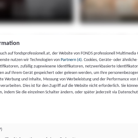
rmation
such auf fondsprofessionell.at, der Website von FONDS professionell Multimedia
ienste nutzen wir Technologien von
Partnern (4)
. Cookies, Geräte- oder ähnliche
entifikatoren, zufällig zugewiesene Identifikatoren, netzwerkbasierte Identifik
en auf Ihrem Gerät gespeichert oder gelesen werden, um Ihre personenbezogen
rte Werbung und Inhalte, Messung von Werbeleistung und der Performance von 
erarbeiten. Dies ist für den Zugriff auf die Website nicht erforderlich. Sie können
, indem Sie die einzelnen Schalter ändern, oder später jederzeit via Datenschu
7)