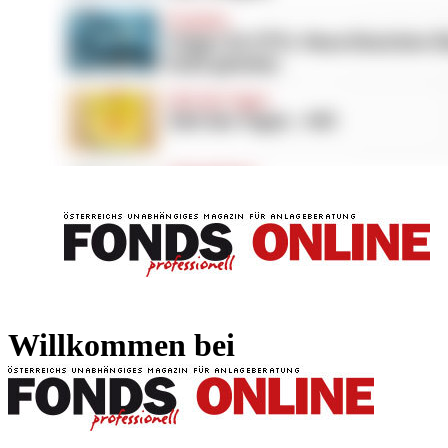
FONDS professionell
FONDS professi
Willkommen bei