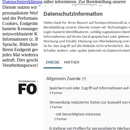
Datenschutzerklärung
näher informieren.
Zur Bereitstellung unserer
Dienste nutzen wir Technologien von
. Zwecke:
Partnern (5)
personalisierte Werbung und Inhalte, Messung von Werbeleistung
Datenschutzinformation
und der Performance von Inhalten sowie Zielgruppenforschung.
Vielen Dank für Ihren Besuch auf fondsprofessionell.at
Cookies, Endgeräte- oder ähnliche Online-Kennungen (z. B. login-
Bereitstellung unserer Dienste nutzen wir Technologien
basierte Kennungen, zufällig generierte Kennungen,
Login-basierte Identifikatoren, zufällig zugewiesene Id
netzwerkbasierte Kennungen) können zusammen mit anderen
Informationen auf Ihrem Gerät gespeichert oder gelese
Informationen (z. B. Browsertyp und Browserinformationen,
Werbung und Inhalte, Messung von Werbeleistung und d
Sprache, Bildschirmgröße, unterstützte Technologien usw.) auf
ist für den Zugriff auf die Website nicht erforderlich. S
Ihrem Endgerät gespeichert oder von dort ausgelesen werden, um es
Schalter ändern, oder später jederzeit via Datenschutzer
jedes Mal wiederzuerkennen, wenn es eine App oder einer Webseite
aufruft. Dies geschieht für einen oder mehrere der hier aufgeführten
ZWECKE
PARTNER
Verarbeitungszwecke.
Allgemein Zwecke
(7)
Speichern von oder Zugriff auf Informationen au
3 Partner
FONDS professionell
Verwendung reduzierter Daten zur Auswahl von
1 Partner
- mit berechtigtem Interesse
1 Partner
Erstellung von Profilen für personalisierte Werbu