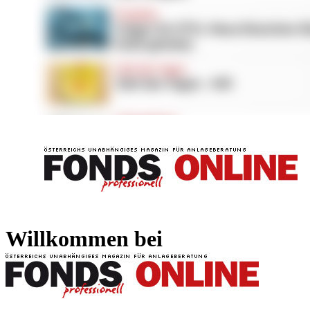
FONDS professionell
FONDS professi
Willkommen bei