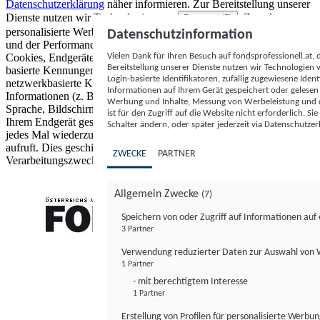
Datenschutzerklärung
näher informieren.
Zur Bereitstellung unserer
Dienste nutzen wir Technologien von
. Zwecke:
Partnern (5)
personalisierte Werbung und Inhalte, Messung von Werbeleistung
Datenschutzinformation
und der Performance von Inhalten sowie Zielgruppenforschung.
Vielen Dank für Ihren Besuch auf fondsprofessionell.at
Cookies, Endgeräte- oder ähnliche Online-Kennungen (z. B. login-
Bereitstellung unserer Dienste nutzen wir Technologien
basierte Kennungen, zufällig generierte Kennungen,
Login-basierte Identifikatoren, zufällig zugewiesene Id
netzwerkbasierte Kennungen) können zusammen mit anderen
Informationen auf Ihrem Gerät gespeichert oder gelese
Informationen (z. B. Browsertyp und Browserinformationen,
Werbung und Inhalte, Messung von Werbeleistung und d
Sprache, Bildschirmgröße, unterstützte Technologien usw.) auf
ist für den Zugriff auf die Website nicht erforderlich. S
Ihrem Endgerät gespeichert oder von dort ausgelesen werden, um es
Schalter ändern, oder später jederzeit via Datenschutzer
jedes Mal wiederzuerkennen, wenn es eine App oder einer Webseite
aufruft. Dies geschieht für einen oder mehrere der hier aufgeführten
ZWECKE
PARTNER
Verarbeitungszwecke.
Allgemein Zwecke
(7)
Speichern von oder Zugriff auf Informationen au
3 Partner
FONDS professionell
Verwendung reduzierter Daten zur Auswahl von
1 Partner
- mit berechtigtem Interesse
1 Partner
Erstellung von Profilen für personalisierte Werbu