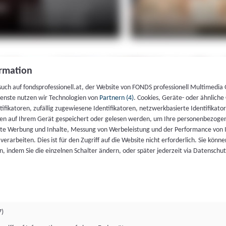
rmation
such auf fondsprofessionell.at, der Website von FONDS professionell Multimedia
ienste nutzen wir Technologien von
Partnern (4)
. Cookies, Geräte- oder ähnliche
entifikatoren, zufällig zugewiesene Identifikatoren, netzwerkbasierte Identifik
en auf Ihrem Gerät gespeichert oder gelesen werden, um Ihre personenbezogen
rte Werbung und Inhalte, Messung von Werbeleistung und der Performance von 
erarbeiten. Dies ist für den Zugriff auf die Website nicht erforderlich. Sie können
, indem Sie die einzelnen Schalter ändern, oder später jederzeit via Datenschu
7)