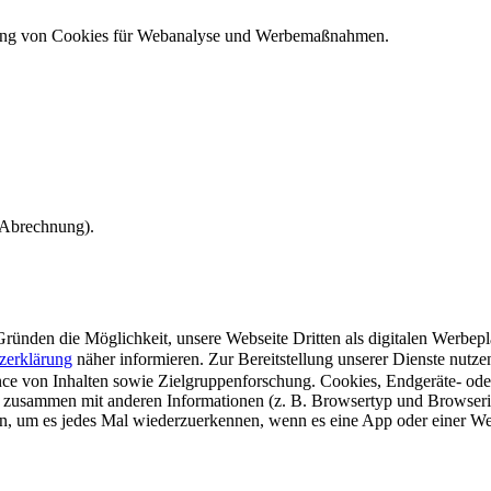
ndung von Cookies für Webanalyse und Werbemaßnahmen.
e Abrechnung).
ünden die Möglichkeit, unsere Webseite Dritten als digitalen Werbeplat
zerklärung
näher informieren.
Zur Bereitstellung unserer Dienste nutz
e von Inhalten sowie Zielgruppenforschung. Cookies, Endgeräte- ode
 zusammen mit anderen Informationen (z. B. Browsertyp und Browserin
n, um es jedes Mal wiederzuerkennen, wenn es eine App oder einer Webs