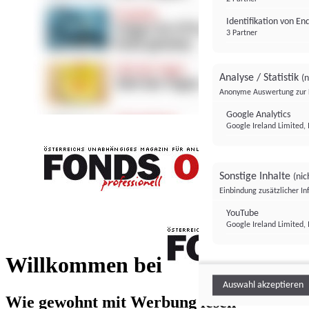
Identifikation von E
3 Partner
Analyse / Statistik
(n
Anonyme Auswertung zur 
Google Analytics
Google Ireland Limited, 
Sonstige Inhalte
(nic
Einbindung zusätzlicher I
FONDS professionell
YouTube
Google Ireland Limited, 
FONDS profess
Willkommen bei
Auswahl akzeptieren
Wie gewohnt mit Werbung lesen