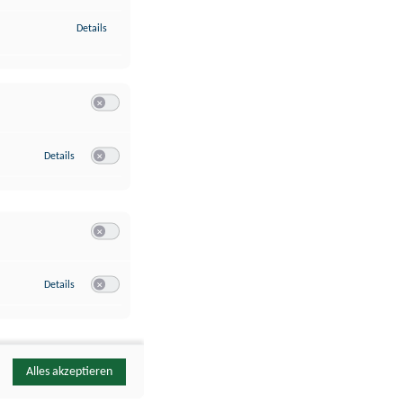
zu Identifikation von Endgeräten anhand automatisch übermittelte
Details
Switch zum Einwilligen bzw. Ablehnen der Kategorie Analyse / 
zu Google Analytics
Details
Switch zum Einwilligen bzw. Ablehnen des Dienstes Google Ana
Switch zum Einwilligen bzw. Ablehnen der Kategorie Sonstige 
zu YouTube
Details
Switch zum Einwilligen bzw. Ablehnen des Dienstes YouTube
Alles akzeptieren