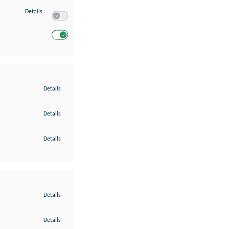
zu Entwicklung und Verbesserung der Angebote
Details
Switch zum Einwilligen bzw. Ablehnen des Dienstes Entwickl
Switch zum Einwilligen bzw. Ablehnen des Dienstes Entwicklu
zu Gewährleistung der Sicherheit, Verhinderung und Aufdeckung v
Details
zu Bereitstellung und Anzeige von Werbung und Inhalten
Details
zu Ihre Entscheidungen zum Datenschutz speichern und übermittel
Details
zu Abgleichung und Kombination von Daten aus unterschiedlichen 
Details
zu Verknüpfung verschiedener Endgeräte
Details