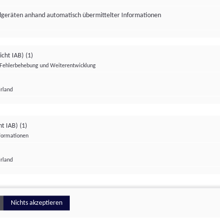
ndgeräten anhand automatisch übermittelter Informationen
icht IAB)
(1)
Fehlerbehebung und Weiterentwicklung
Irland
Impressum
Datenschutzerklärung
Datenschutzeinstellungen
ht IAB)
(1)
nformationen
Irland
ionell
Nichts akzeptieren