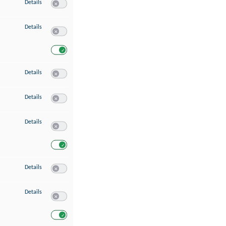
zu Speichern von oder Zugriff auf Informationen auf einem Endgerät
Details
Switch zum Einwilligen bzw. Ablehnen des Dienstes Speichern 
zu Verwendung reduzierter Daten zur Auswahl von Werbeanzeigen
Details
Switch zum Einwilligen bzw. Ablehnen des Dienstes Verwend
Switch zum Einwilligen bzw. Ablehnen des Dienstes Verwendu
zu Erstellung von Profilen für personalisierte Werbung
Details
Switch zum Einwilligen bzw. Ablehnen des Dienstes Erstellung 
zu Verwendung von Profilen zur Auswahl personalisierter Werbung
Details
Switch zum Einwilligen bzw. Ablehnen des Dienstes Verwendun
zu Messung der Werbeleistung
Details
Switch zum Einwilligen bzw. Ablehnen des Dienstes Messung 
Switch zum Einwilligen bzw. Ablehnen des Dienstes Messung d
zu Messung der Performance von Inhalten
Details
Switch zum Einwilligen bzw. Ablehnen des Dienstes Messung 
zu Analyse von Zielgruppen durch Statistiken oder Kombinationen von Dat
Details
Switch zum Einwilligen bzw. Ablehnen des Dienstes Analyse v
Switch zum Einwilligen bzw. Ablehnen des Dienstes Analyse v