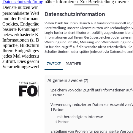
Datenschutzerklärung
näher informieren.
Zur Bereitstellung unserer
Dienste nutzen wir Technologien von
. Zwecke:
Partnern (5)
personalisierte Werbung und Inhalte, Messung von Werbeleistung
Datenschutzinformation
und der Performance von Inhalten sowie Zielgruppenforschung.
Vielen Dank für Ihren Besuch auf fondsprofessionell.at
Cookies, Endgeräte- oder ähnliche Online-Kennungen (z. B. login-
Bereitstellung unserer Dienste nutzen wir Technologien
basierte Kennungen, zufällig generierte Kennungen,
Login-basierte Identifikatoren, zufällig zugewiesene Id
netzwerkbasierte Kennungen) können zusammen mit anderen
Informationen auf Ihrem Gerät gespeichert oder gelese
Informationen (z. B. Browsertyp und Browserinformationen,
Werbung und Inhalte, Messung von Werbeleistung und d
Sprache, Bildschirmgröße, unterstützte Technologien usw.) auf
ist für den Zugriff auf die Website nicht erforderlich. S
Ihrem Endgerät gespeichert oder von dort ausgelesen werden, um es
Schalter ändern, oder später jederzeit via Datenschutzer
jedes Mal wiederzuerkennen, wenn es eine App oder einer Webseite
aufruft. Dies geschieht für einen oder mehrere der hier aufgeführten
ZWECKE
PARTNER
Verarbeitungszwecke.
Allgemein Zwecke
(7)
Speichern von oder Zugriff auf Informationen au
3 Partner
FONDS professionell
Verwendung reduzierter Daten zur Auswahl von
1 Partner
- mit berechtigtem Interesse
1 Partner
Erstellung von Profilen für personalisierte Werbu