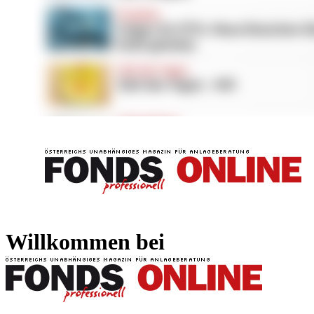
FONDS professionell
FONDS professi
Willkommen bei