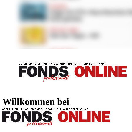
FONDS professionell
FONDS professi
Willkommen bei