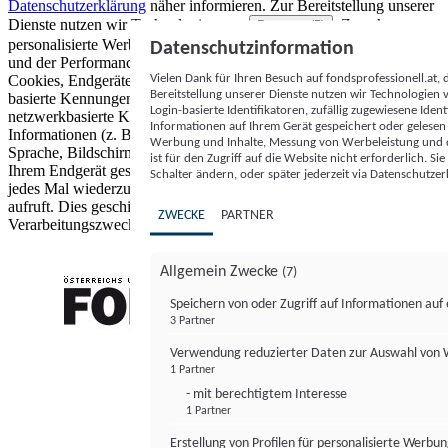
Datenschutzerklärung
näher informieren.
Zur Bereitstellung unserer
Dienste nutzen wir Technologien von
. Zwecke:
Partnern (5)
personalisierte Werbung und Inhalte, Messung von Werbeleistung
Datenschutzinformation
und der Performance von Inhalten sowie Zielgruppenforschung.
Vielen Dank für Ihren Besuch auf fondsprofessionell.at
Cookies, Endgeräte- oder ähnliche Online-Kennungen (z. B. login-
Bereitstellung unserer Dienste nutzen wir Technologien
basierte Kennungen, zufällig generierte Kennungen,
Login-basierte Identifikatoren, zufällig zugewiesene Id
netzwerkbasierte Kennungen) können zusammen mit anderen
Informationen auf Ihrem Gerät gespeichert oder gelese
Informationen (z. B. Browsertyp und Browserinformationen,
Werbung und Inhalte, Messung von Werbeleistung und d
Sprache, Bildschirmgröße, unterstützte Technologien usw.) auf
ist für den Zugriff auf die Website nicht erforderlich. S
Ihrem Endgerät gespeichert oder von dort ausgelesen werden, um es
Schalter ändern, oder später jederzeit via Datenschutzer
jedes Mal wiederzuerkennen, wenn es eine App oder einer Webseite
aufruft. Dies geschieht für einen oder mehrere der hier aufgeführten
ZWECKE
PARTNER
Verarbeitungszwecke.
Allgemein Zwecke
(7)
Speichern von oder Zugriff auf Informationen au
3 Partner
FONDS professionell
Verwendung reduzierter Daten zur Auswahl von
1 Partner
- mit berechtigtem Interesse
1 Partner
Erstellung von Profilen für personalisierte Werbu