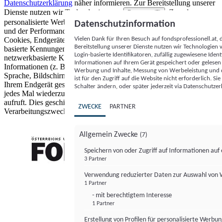
Datenschutzerklärung
näher informieren.
Zur Bereitstellung unserer
Dienste nutzen wir Technologien von
. Zwecke:
Partnern (5)
personalisierte Werbung und Inhalte, Messung von Werbeleistung
Datenschutzinformation
und der Performance von Inhalten sowie Zielgruppenforschung.
Vielen Dank für Ihren Besuch auf fondsprofessionell.at
Cookies, Endgeräte- oder ähnliche Online-Kennungen (z. B. login-
Bereitstellung unserer Dienste nutzen wir Technologien
basierte Kennungen, zufällig generierte Kennungen,
Login-basierte Identifikatoren, zufällig zugewiesene Id
netzwerkbasierte Kennungen) können zusammen mit anderen
Informationen auf Ihrem Gerät gespeichert oder gelese
Informationen (z. B. Browsertyp und Browserinformationen,
Werbung und Inhalte, Messung von Werbeleistung und d
Sprache, Bildschirmgröße, unterstützte Technologien usw.) auf
ist für den Zugriff auf die Website nicht erforderlich. S
Ihrem Endgerät gespeichert oder von dort ausgelesen werden, um es
Schalter ändern, oder später jederzeit via Datenschutzer
jedes Mal wiederzuerkennen, wenn es eine App oder einer Webseite
aufruft. Dies geschieht für einen oder mehrere der hier aufgeführten
ZWECKE
PARTNER
Verarbeitungszwecke.
Allgemein Zwecke
(7)
Speichern von oder Zugriff auf Informationen au
3 Partner
FONDS professionell
Verwendung reduzierter Daten zur Auswahl von
1 Partner
- mit berechtigtem Interesse
1 Partner
Erstellung von Profilen für personalisierte Werbu