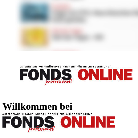
FONDS professionell
FONDS professi
Willkommen bei