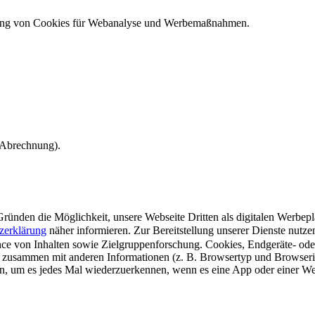
ndung von Cookies für Webanalyse und Werbemaßnahmen.
e Abrechnung).
ünden die Möglichkeit, unsere Webseite Dritten als digitalen Werbeplat
zerklärung
näher informieren.
Zur Bereitstellung unserer Dienste nutz
e von Inhalten sowie Zielgruppenforschung. Cookies, Endgeräte- ode
 zusammen mit anderen Informationen (z. B. Browsertyp und Browserin
n, um es jedes Mal wiederzuerkennen, wenn es eine App oder einer Webs