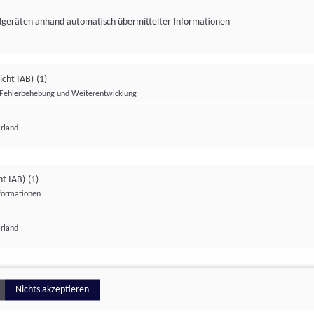
ndgeräten anhand automatisch übermittelter Informationen
icht IAB)
(1)
Fehlerbehebung und Weiterentwicklung
Irland
Impressum
Datenschutzerklärung
Datenschutzeinstellungen
ht IAB)
(1)
nformationen
Irland
ionell
Nichts akzeptieren