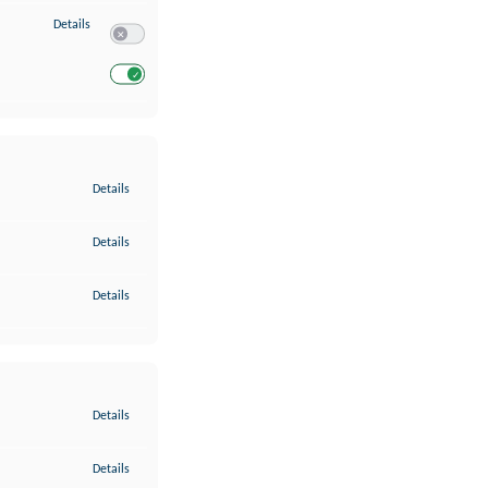
zu Entwicklung und Verbesserung der Angebote
Details
Switch zum Einwilligen bzw. Ablehnen des Dienstes Entwickl
Switch zum Einwilligen bzw. Ablehnen des Dienstes Entwicklu
zu Gewährleistung der Sicherheit, Verhinderung und Aufdeckung v
Details
zu Bereitstellung und Anzeige von Werbung und Inhalten
Details
zu Ihre Entscheidungen zum Datenschutz speichern und übermittel
Details
zu Abgleichung und Kombination von Daten aus unterschiedlichen 
Details
zu Verknüpfung verschiedener Endgeräte
Details