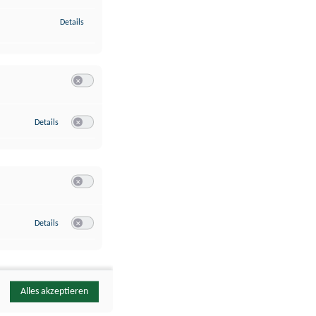
zu Identifikation von Endgeräten anhand automatisch übermittelte
Details
Switch zum Einwilligen bzw. Ablehnen der Kategorie Analyse / 
zu Google Analytics
Details
Switch zum Einwilligen bzw. Ablehnen des Dienstes Google Ana
Switch zum Einwilligen bzw. Ablehnen der Kategorie Sonstige 
zu YouTube
Details
Switch zum Einwilligen bzw. Ablehnen des Dienstes YouTube
Alles akzeptieren