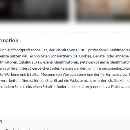
rmation
such auf fondsprofessionell.at, der Website von FONDS professionell Multimedia
ienste nutzen wir Technologien von
Partnern (4)
. Cookies, Geräte- oder ähnliche
entifikatoren, zufällig zugewiesene Identifikatoren, netzwerkbasierte Identifik
en auf Ihrem Gerät gespeichert oder gelesen werden, um Ihre personenbezogen
rte Werbung und Inhalte, Messung von Werbeleistung und der Performance von 
erarbeiten. Dies ist für den Zugriff auf die Website nicht erforderlich. Sie können
, indem Sie die einzelnen Schalter ändern, oder später jederzeit via Datenschu
7)