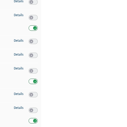
zu Speichern von oder Zugriff auf Informationen auf einem Endgerät
Details
Switch zum Einwilligen bzw. Ablehnen des Dienstes Speichern 
zu Verwendung reduzierter Daten zur Auswahl von Werbeanzeigen
Details
Switch zum Einwilligen bzw. Ablehnen des Dienstes Verwend
Switch zum Einwilligen bzw. Ablehnen des Dienstes Verwendu
zu Erstellung von Profilen für personalisierte Werbung
Details
Switch zum Einwilligen bzw. Ablehnen des Dienstes Erstellung 
zu Verwendung von Profilen zur Auswahl personalisierter Werbung
Details
Switch zum Einwilligen bzw. Ablehnen des Dienstes Verwendun
zu Messung der Werbeleistung
Details
Switch zum Einwilligen bzw. Ablehnen des Dienstes Messung 
Switch zum Einwilligen bzw. Ablehnen des Dienstes Messung d
zu Messung der Performance von Inhalten
Details
Switch zum Einwilligen bzw. Ablehnen des Dienstes Messung 
zu Analyse von Zielgruppen durch Statistiken oder Kombinationen von Dat
Details
Switch zum Einwilligen bzw. Ablehnen des Dienstes Analyse v
Switch zum Einwilligen bzw. Ablehnen des Dienstes Analyse v