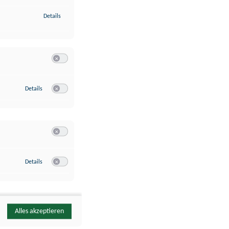
zu Identifikation von Endgeräten anhand automatisch übermittelte
Details
Switch zum Einwilligen bzw. Ablehnen der Kategorie Analyse / 
zu Google Analytics
Details
Switch zum Einwilligen bzw. Ablehnen des Dienstes Google Ana
Switch zum Einwilligen bzw. Ablehnen der Kategorie Sonstige 
zu YouTube
Details
Switch zum Einwilligen bzw. Ablehnen des Dienstes YouTube
Alles akzeptieren