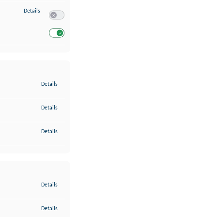
zu Entwicklung und Verbesserung der Angebote
Details
Switch zum Einwilligen bzw. Ablehnen des Dienstes Entwickl
Switch zum Einwilligen bzw. Ablehnen des Dienstes Entwicklu
zu Gewährleistung der Sicherheit, Verhinderung und Aufdeckung v
Details
zu Bereitstellung und Anzeige von Werbung und Inhalten
Details
zu Ihre Entscheidungen zum Datenschutz speichern und übermittel
Details
zu Abgleichung und Kombination von Daten aus unterschiedlichen 
Details
zu Verknüpfung verschiedener Endgeräte
Details