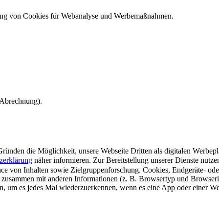
ndung von Cookies für Webanalyse und Werbemaßnahmen.
e Abrechnung).
ünden die Möglichkeit, unsere Webseite Dritten als digitalen Werbeplat
zerklärung
näher informieren.
Zur Bereitstellung unserer Dienste nutz
e von Inhalten sowie Zielgruppenforschung. Cookies, Endgeräte- ode
 zusammen mit anderen Informationen (z. B. Browsertyp und Browserin
n, um es jedes Mal wiederzuerkennen, wenn es eine App oder einer Webs