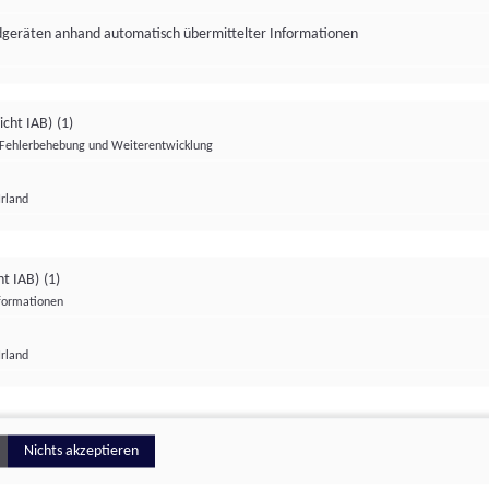
ndgeräten anhand automatisch übermittelter Informationen
icht IAB)
(1)
Fehlerbehebung und Weiterentwicklung
Irland
Impressum
Datenschutzerklärung
Datenschutzeinstellungen
ht IAB)
(1)
nformationen
Irland
ionell
Nichts akzeptieren