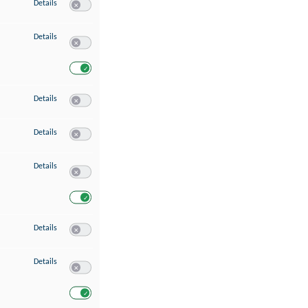
zu Speichern von oder Zugriff auf Informationen auf einem Endgerät
Details
Switch zum Einwilligen bzw. Ablehnen des Dienstes Speichern 
zu Verwendung reduzierter Daten zur Auswahl von Werbeanzeigen
Details
Switch zum Einwilligen bzw. Ablehnen des Dienstes Verwend
Switch zum Einwilligen bzw. Ablehnen des Dienstes Verwendu
zu Erstellung von Profilen für personalisierte Werbung
Details
Switch zum Einwilligen bzw. Ablehnen des Dienstes Erstellung 
zu Verwendung von Profilen zur Auswahl personalisierter Werbung
Details
Switch zum Einwilligen bzw. Ablehnen des Dienstes Verwendun
zu Messung der Werbeleistung
Details
Switch zum Einwilligen bzw. Ablehnen des Dienstes Messung 
Switch zum Einwilligen bzw. Ablehnen des Dienstes Messung d
zu Messung der Performance von Inhalten
Details
Switch zum Einwilligen bzw. Ablehnen des Dienstes Messung 
zu Analyse von Zielgruppen durch Statistiken oder Kombinationen von Dat
Details
Switch zum Einwilligen bzw. Ablehnen des Dienstes Analyse v
Switch zum Einwilligen bzw. Ablehnen des Dienstes Analyse v