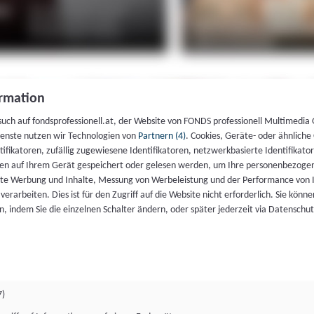
rmation
such auf fondsprofessionell.at, der Website von FONDS professionell Multimedia
ienste nutzen wir Technologien von
Partnern (4)
. Cookies, Geräte- oder ähnliche
entifikatoren, zufällig zugewiesene Identifikatoren, netzwerkbasierte Identifik
en auf Ihrem Gerät gespeichert oder gelesen werden, um Ihre personenbezogen
rte Werbung und Inhalte, Messung von Werbeleistung und der Performance von 
erarbeiten. Dies ist für den Zugriff auf die Website nicht erforderlich. Sie können
, indem Sie die einzelnen Schalter ändern, oder später jederzeit via Datenschu
7)