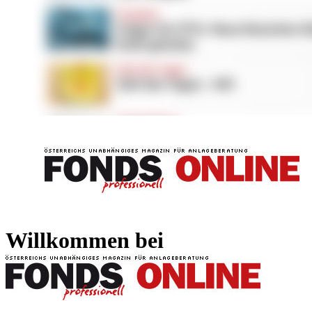
FONDS professionell
FONDS professi
Willkommen bei