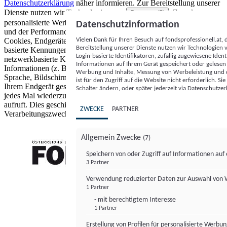
Datenschutzerklärung
näher informieren.
Zur Bereitstellung unserer
Dienste nutzen wir Technologien von
. Zwecke:
Partnern (5)
personalisierte Werbung und Inhalte, Messung von Werbeleistung
Datenschutzinformation
und der Performance von Inhalten sowie Zielgruppenforschung.
Vielen Dank für Ihren Besuch auf fondsprofessionell.at
Cookies, Endgeräte- oder ähnliche Online-Kennungen (z. B. login-
Bereitstellung unserer Dienste nutzen wir Technologien
basierte Kennungen, zufällig generierte Kennungen,
Login-basierte Identifikatoren, zufällig zugewiesene Id
netzwerkbasierte Kennungen) können zusammen mit anderen
Informationen auf Ihrem Gerät gespeichert oder gelese
Informationen (z. B. Browsertyp und Browserinformationen,
Werbung und Inhalte, Messung von Werbeleistung und d
Sprache, Bildschirmgröße, unterstützte Technologien usw.) auf
ist für den Zugriff auf die Website nicht erforderlich. S
Ihrem Endgerät gespeichert oder von dort ausgelesen werden, um es
Schalter ändern, oder später jederzeit via Datenschutzer
jedes Mal wiederzuerkennen, wenn es eine App oder einer Webseite
aufruft. Dies geschieht für einen oder mehrere der hier aufgeführten
ZWECKE
PARTNER
Verarbeitungszwecke.
Allgemein Zwecke
(7)
Speichern von oder Zugriff auf Informationen au
3 Partner
FONDS professionell
Verwendung reduzierter Daten zur Auswahl von
1 Partner
- mit berechtigtem Interesse
1 Partner
Erstellung von Profilen für personalisierte Werbu