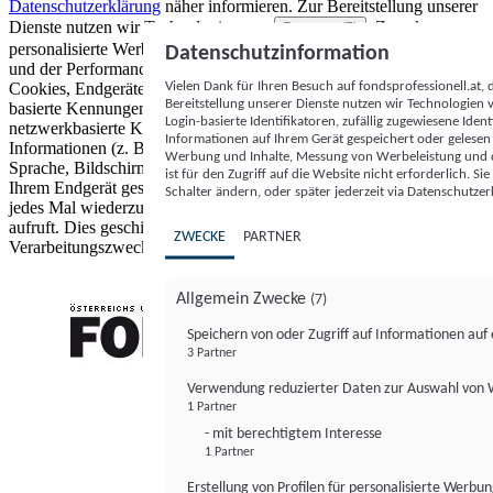
Datenschutzerklärung
näher informieren.
Zur Bereitstellung unserer
Dienste nutzen wir Technologien von
. Zwecke:
Partnern (5)
personalisierte Werbung und Inhalte, Messung von Werbeleistung
Datenschutzinformation
und der Performance von Inhalten sowie Zielgruppenforschung.
Vielen Dank für Ihren Besuch auf fondsprofessionell.at
Cookies, Endgeräte- oder ähnliche Online-Kennungen (z. B. login-
Bereitstellung unserer Dienste nutzen wir Technologien
basierte Kennungen, zufällig generierte Kennungen,
Login-basierte Identifikatoren, zufällig zugewiesene Id
netzwerkbasierte Kennungen) können zusammen mit anderen
Informationen auf Ihrem Gerät gespeichert oder gelese
Informationen (z. B. Browsertyp und Browserinformationen,
Werbung und Inhalte, Messung von Werbeleistung und d
Sprache, Bildschirmgröße, unterstützte Technologien usw.) auf
ist für den Zugriff auf die Website nicht erforderlich. S
Ihrem Endgerät gespeichert oder von dort ausgelesen werden, um es
Schalter ändern, oder später jederzeit via Datenschutzer
jedes Mal wiederzuerkennen, wenn es eine App oder einer Webseite
aufruft. Dies geschieht für einen oder mehrere der hier aufgeführten
ZWECKE
PARTNER
Verarbeitungszwecke.
Allgemein Zwecke
(7)
Speichern von oder Zugriff auf Informationen au
3 Partner
FONDS professionell
Verwendung reduzierter Daten zur Auswahl von
1 Partner
- mit berechtigtem Interesse
1 Partner
Erstellung von Profilen für personalisierte Werbu