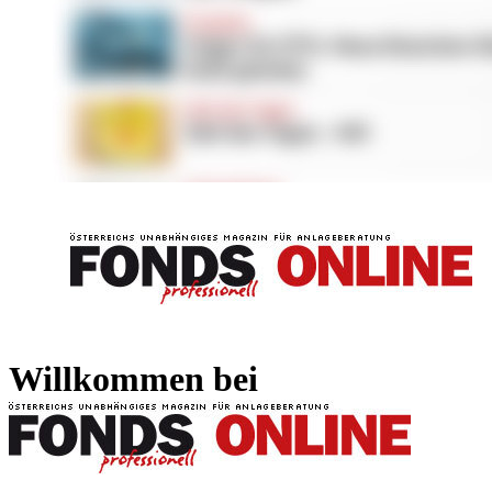
FONDS professionell
FONDS professi
Willkommen bei