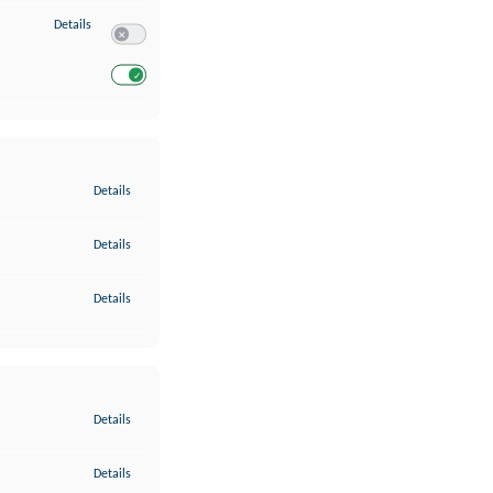
zu Entwicklung und Verbesserung der Angebote
Details
Switch zum Einwilligen bzw. Ablehnen des Dienstes Entwickl
Switch zum Einwilligen bzw. Ablehnen des Dienstes Entwicklu
zu Gewährleistung der Sicherheit, Verhinderung und Aufdeckung v
Details
zu Bereitstellung und Anzeige von Werbung und Inhalten
Details
zu Ihre Entscheidungen zum Datenschutz speichern und übermittel
Details
zu Abgleichung und Kombination von Daten aus unterschiedlichen 
Details
zu Verknüpfung verschiedener Endgeräte
Details