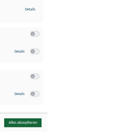
zu Identifikation von Endgeräten anhand automatisch übermittelte
Details
Switch zum Einwilligen bzw. Ablehnen der Kategorie Analyse / 
zu Google Analytics
Details
Switch zum Einwilligen bzw. Ablehnen des Dienstes Google Ana
Switch zum Einwilligen bzw. Ablehnen der Kategorie Sonstige 
zu YouTube
Details
Switch zum Einwilligen bzw. Ablehnen des Dienstes YouTube
Alles akzeptieren