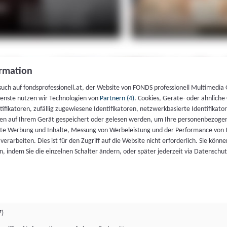
rmation
such auf fondsprofessionell.at, der Website von FONDS professionell Multimedia
ienste nutzen wir Technologien von
Partnern (4)
. Cookies, Geräte- oder ähnliche
entifikatoren, zufällig zugewiesene Identifikatoren, netzwerkbasierte Identifik
en auf Ihrem Gerät gespeichert oder gelesen werden, um Ihre personenbezogen
rte Werbung und Inhalte, Messung von Werbeleistung und der Performance von 
erarbeiten. Dies ist für den Zugriff auf die Website nicht erforderlich. Sie können
, indem Sie die einzelnen Schalter ändern, oder später jederzeit via Datenschu
7)