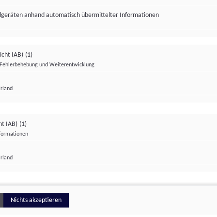
ndgeräten anhand automatisch übermittelter Informationen
icht IAB)
(1)
Fehlerbehebung und Weiterentwicklung
Irland
Impressum
Datenschutzerklärung
Datenschutzeinstellungen
ht IAB)
(1)
nformationen
Irland
ionell
Nichts akzeptieren