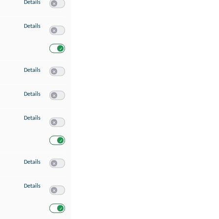
zu Speichern von oder Zugriff auf Informationen auf einem Endgerät
Details
Switch zum Einwilligen bzw. Ablehnen des Dienstes Speichern 
zu Verwendung reduzierter Daten zur Auswahl von Werbeanzeigen
Details
Switch zum Einwilligen bzw. Ablehnen des Dienstes Verwend
Switch zum Einwilligen bzw. Ablehnen des Dienstes Verwendu
zu Erstellung von Profilen für personalisierte Werbung
Details
Switch zum Einwilligen bzw. Ablehnen des Dienstes Erstellung 
zu Verwendung von Profilen zur Auswahl personalisierter Werbung
Details
Switch zum Einwilligen bzw. Ablehnen des Dienstes Verwendun
zu Messung der Werbeleistung
Details
Switch zum Einwilligen bzw. Ablehnen des Dienstes Messung 
Switch zum Einwilligen bzw. Ablehnen des Dienstes Messung d
zu Messung der Performance von Inhalten
Details
Switch zum Einwilligen bzw. Ablehnen des Dienstes Messung 
zu Analyse von Zielgruppen durch Statistiken oder Kombinationen von Dat
Details
Switch zum Einwilligen bzw. Ablehnen des Dienstes Analyse v
Switch zum Einwilligen bzw. Ablehnen des Dienstes Analyse v