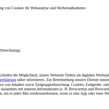
ndung von Cookies für Webanalyse und Werbemaßnahmen.
e Abrechnung).
ünden die Möglichkeit, unsere Webseite Dritten als digitalen Werbeplat
zerklärung
näher informieren.
Zur Bereitstellung unserer Dienste nutz
e von Inhalten sowie Zielgruppenforschung. Cookies, Endgeräte- ode
 zusammen mit anderen Informationen (z. B. Browsertyp und Browserin
n, um es jedes Mal wiederzuerkennen, wenn es eine App oder einer Webs