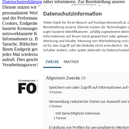
Datenschutzerklärung
näher informieren.
Zur Bereitstellung unserer
Dienste nutzen wir Technologien von
. Zwecke:
Partnern (5)
personalisierte Werbung und Inhalte, Messung von Werbeleistung
Datenschutzinformation
und der Performance von Inhalten sowie Zielgruppenforschung.
Vielen Dank für Ihren Besuch auf fondsprofessionell.at
Cookies, Endgeräte- oder ähnliche Online-Kennungen (z. B. login-
Bereitstellung unserer Dienste nutzen wir Technologien
basierte Kennungen, zufällig generierte Kennungen,
Login-basierte Identifikatoren, zufällig zugewiesene Id
netzwerkbasierte Kennungen) können zusammen mit anderen
Informationen auf Ihrem Gerät gespeichert oder gelese
Informationen (z. B. Browsertyp und Browserinformationen,
Werbung und Inhalte, Messung von Werbeleistung und d
Sprache, Bildschirmgröße, unterstützte Technologien usw.) auf
ist für den Zugriff auf die Website nicht erforderlich. S
Ihrem Endgerät gespeichert oder von dort ausgelesen werden, um es
Schalter ändern, oder später jederzeit via Datenschutzer
jedes Mal wiederzuerkennen, wenn es eine App oder einer Webseite
aufruft. Dies geschieht für einen oder mehrere der hier aufgeführten
ZWECKE
PARTNER
Verarbeitungszwecke.
Allgemein Zwecke
(7)
Speichern von oder Zugriff auf Informationen au
3 Partner
FONDS professionell
Verwendung reduzierter Daten zur Auswahl von
1 Partner
- mit berechtigtem Interesse
1 Partner
Erstellung von Profilen für personalisierte Werbu