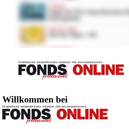
FONDS professionell
FONDS professi
Willkommen bei