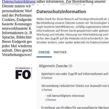
Datenschutzerklärung
näher informieren.
Zur Bereitstellung unserer
Dienste nutzen wir Technologien von
. Zwecke:
Partnern (5)
personalisierte Werbung und Inhalte, Messung von Werbeleistung
Datenschutzinformation
und der Performance von Inhalten sowie Zielgruppenforschung.
Vielen Dank für Ihren Besuch auf fondsprofessionell.at
Cookies, Endgeräte- oder ähnliche Online-Kennungen (z. B. login-
Bereitstellung unserer Dienste nutzen wir Technologien
basierte Kennungen, zufällig generierte Kennungen,
Login-basierte Identifikatoren, zufällig zugewiesene Id
netzwerkbasierte Kennungen) können zusammen mit anderen
Informationen auf Ihrem Gerät gespeichert oder gelese
Informationen (z. B. Browsertyp und Browserinformationen,
Werbung und Inhalte, Messung von Werbeleistung und d
Sprache, Bildschirmgröße, unterstützte Technologien usw.) auf
ist für den Zugriff auf die Website nicht erforderlich. S
Ihrem Endgerät gespeichert oder von dort ausgelesen werden, um es
Schalter ändern, oder später jederzeit via Datenschutzer
jedes Mal wiederzuerkennen, wenn es eine App oder einer Webseite
aufruft. Dies geschieht für einen oder mehrere der hier aufgeführten
ZWECKE
PARTNER
Verarbeitungszwecke.
Allgemein Zwecke
(7)
Speichern von oder Zugriff auf Informationen au
3 Partner
FONDS professionell
Verwendung reduzierter Daten zur Auswahl von
1 Partner
- mit berechtigtem Interesse
1 Partner
Erstellung von Profilen für personalisierte Werbu