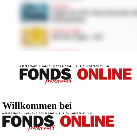
FONDS professionell
FONDS professi
Willkommen bei