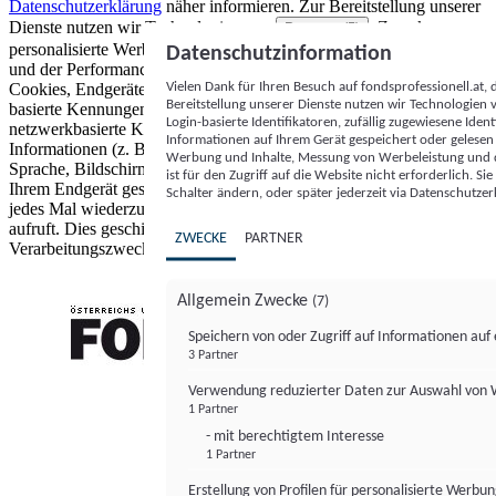
Datenschutzerklärung
näher informieren.
Zur Bereitstellung unserer
Dienste nutzen wir Technologien von
. Zwecke:
Partnern (5)
personalisierte Werbung und Inhalte, Messung von Werbeleistung
Datenschutzinformation
und der Performance von Inhalten sowie Zielgruppenforschung.
Vielen Dank für Ihren Besuch auf fondsprofessionell.at
Cookies, Endgeräte- oder ähnliche Online-Kennungen (z. B. login-
Bereitstellung unserer Dienste nutzen wir Technologien
basierte Kennungen, zufällig generierte Kennungen,
Login-basierte Identifikatoren, zufällig zugewiesene Id
netzwerkbasierte Kennungen) können zusammen mit anderen
Informationen auf Ihrem Gerät gespeichert oder gelese
Informationen (z. B. Browsertyp und Browserinformationen,
Werbung und Inhalte, Messung von Werbeleistung und d
Sprache, Bildschirmgröße, unterstützte Technologien usw.) auf
ist für den Zugriff auf die Website nicht erforderlich. S
Ihrem Endgerät gespeichert oder von dort ausgelesen werden, um es
Schalter ändern, oder später jederzeit via Datenschutzer
jedes Mal wiederzuerkennen, wenn es eine App oder einer Webseite
aufruft. Dies geschieht für einen oder mehrere der hier aufgeführten
ZWECKE
PARTNER
Verarbeitungszwecke.
Allgemein Zwecke
(7)
Speichern von oder Zugriff auf Informationen au
3 Partner
FONDS professionell
Verwendung reduzierter Daten zur Auswahl von
1 Partner
- mit berechtigtem Interesse
1 Partner
Erstellung von Profilen für personalisierte Werbu