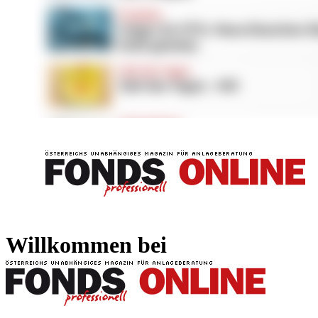
FONDS professionell
FONDS professi
Willkommen bei