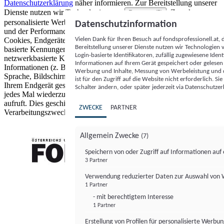
Datenschutzerklärung
näher informieren.
Zur Bereitstellung unserer
Dienste nutzen wir Technologien von
. Zwecke:
Partnern (5)
personalisierte Werbung und Inhalte, Messung von Werbeleistung
Datenschutzinformation
und der Performance von Inhalten sowie Zielgruppenforschung.
Vielen Dank für Ihren Besuch auf fondsprofessionell.at
Cookies, Endgeräte- oder ähnliche Online-Kennungen (z. B. login-
Bereitstellung unserer Dienste nutzen wir Technologien
basierte Kennungen, zufällig generierte Kennungen,
Login-basierte Identifikatoren, zufällig zugewiesene Id
netzwerkbasierte Kennungen) können zusammen mit anderen
Informationen auf Ihrem Gerät gespeichert oder gelese
Informationen (z. B. Browsertyp und Browserinformationen,
Werbung und Inhalte, Messung von Werbeleistung und d
Sprache, Bildschirmgröße, unterstützte Technologien usw.) auf
ist für den Zugriff auf die Website nicht erforderlich. S
Ihrem Endgerät gespeichert oder von dort ausgelesen werden, um es
Schalter ändern, oder später jederzeit via Datenschutzer
jedes Mal wiederzuerkennen, wenn es eine App oder einer Webseite
aufruft. Dies geschieht für einen oder mehrere der hier aufgeführten
ZWECKE
PARTNER
Verarbeitungszwecke.
Allgemein Zwecke
(7)
Speichern von oder Zugriff auf Informationen au
3 Partner
FONDS professionell
Verwendung reduzierter Daten zur Auswahl von
1 Partner
- mit berechtigtem Interesse
1 Partner
Erstellung von Profilen für personalisierte Werbu