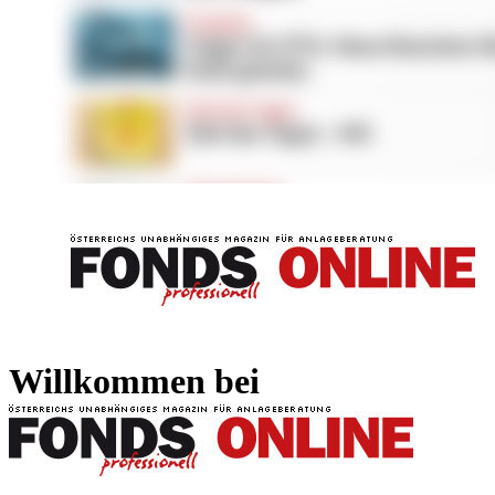
FONDS professionell
FONDS professi
Willkommen bei