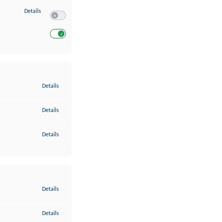
zu Entwicklung und Verbesserung der Angebote
Details
Switch zum Einwilligen bzw. Ablehnen des Dienstes Entwickl
Switch zum Einwilligen bzw. Ablehnen des Dienstes Entwicklu
zu Gewährleistung der Sicherheit, Verhinderung und Aufdeckung v
Details
zu Bereitstellung und Anzeige von Werbung und Inhalten
Details
zu Ihre Entscheidungen zum Datenschutz speichern und übermittel
Details
zu Abgleichung und Kombination von Daten aus unterschiedlichen 
Details
zu Verknüpfung verschiedener Endgeräte
Details