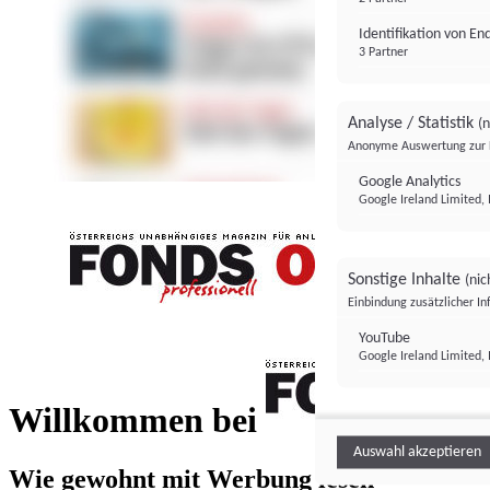
Identifikation von E
3 Partner
Analyse / Statistik
(n
Anonyme Auswertung zur 
Google Analytics
Google Ireland Limited, 
Sonstige Inhalte
(nic
Einbindung zusätzlicher I
FONDS professionell
YouTube
Google Ireland Limited, 
FONDS profess
Willkommen bei
Auswahl akzeptieren
Wie gewohnt mit Werbung lesen