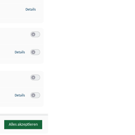
zu Identifikation von Endgeräten anhand automatisch übermittelte
Details
Switch zum Einwilligen bzw. Ablehnen der Kategorie Analyse / 
zu Google Analytics
Details
Switch zum Einwilligen bzw. Ablehnen des Dienstes Google Ana
Switch zum Einwilligen bzw. Ablehnen der Kategorie Sonstige 
zu YouTube
Details
Switch zum Einwilligen bzw. Ablehnen des Dienstes YouTube
Alles akzeptieren