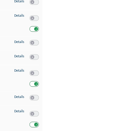
zu Speichern von oder Zugriff auf Informationen auf einem Endgerät
Details
Switch zum Einwilligen bzw. Ablehnen des Dienstes Speichern 
zu Verwendung reduzierter Daten zur Auswahl von Werbeanzeigen
Details
Switch zum Einwilligen bzw. Ablehnen des Dienstes Verwend
Switch zum Einwilligen bzw. Ablehnen des Dienstes Verwendu
zu Erstellung von Profilen für personalisierte Werbung
Details
Switch zum Einwilligen bzw. Ablehnen des Dienstes Erstellung 
zu Verwendung von Profilen zur Auswahl personalisierter Werbung
Details
Switch zum Einwilligen bzw. Ablehnen des Dienstes Verwendun
zu Messung der Werbeleistung
Details
Switch zum Einwilligen bzw. Ablehnen des Dienstes Messung 
Switch zum Einwilligen bzw. Ablehnen des Dienstes Messung d
zu Messung der Performance von Inhalten
Details
Switch zum Einwilligen bzw. Ablehnen des Dienstes Messung 
zu Analyse von Zielgruppen durch Statistiken oder Kombinationen von Dat
Details
Switch zum Einwilligen bzw. Ablehnen des Dienstes Analyse v
Switch zum Einwilligen bzw. Ablehnen des Dienstes Analyse v