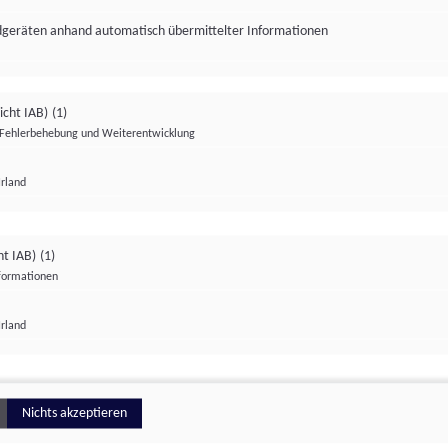
ndgeräten anhand automatisch übermittelter Informationen
icht IAB)
(1)
Fehlerbehebung und Weiterentwicklung
Irland
Impressum
Datenschutzerklärung
Datenschutzeinstellungen
ht IAB)
(1)
nformationen
Irland
ionell
Nichts akzeptieren