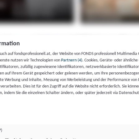
rmation
such auf fondsprofessionell.at, der Website von FONDS professionell Multimedia
ienste nutzen wir Technologien von
Partnern (4)
. Cookies, Geräte- oder ähnliche
entifikatoren, zufällig zugewiesene Identifikatoren, netzwerkbasierte Identifik
en auf Ihrem Gerät gespeichert oder gelesen werden, um Ihre personenbezogen
rte Werbung und Inhalte, Messung von Werbeleistung und der Performance von 
erarbeiten. Dies ist für den Zugriff auf die Website nicht erforderlich. Sie können
, indem Sie die einzelnen Schalter ändern, oder später jederzeit via Datenschu
7)