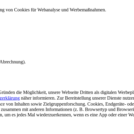
ndung von Cookies für Webanalyse und Werbemaßnahmen.
e Abrechnung).
ünden die Möglichkeit, unsere Webseite Dritten als digitalen Werbeplat
zerklärung
näher informieren.
Zur Bereitstellung unserer Dienste nutz
e von Inhalten sowie Zielgruppenforschung. Cookies, Endgeräte- ode
 zusammen mit anderen Informationen (z. B. Browsertyp und Browserin
n, um es jedes Mal wiederzuerkennen, wenn es eine App oder einer Webs