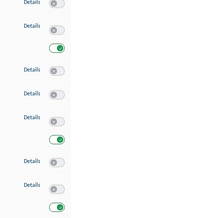
zu Speichern von oder Zugriff auf Informationen auf einem Endgerät
Details
Switch zum Einwilligen bzw. Ablehnen des Dienstes Speichern 
zu Verwendung reduzierter Daten zur Auswahl von Werbeanzeigen
Details
Switch zum Einwilligen bzw. Ablehnen des Dienstes Verwend
Switch zum Einwilligen bzw. Ablehnen des Dienstes Verwendu
zu Erstellung von Profilen für personalisierte Werbung
Details
Switch zum Einwilligen bzw. Ablehnen des Dienstes Erstellung 
zu Verwendung von Profilen zur Auswahl personalisierter Werbung
Details
Switch zum Einwilligen bzw. Ablehnen des Dienstes Verwendun
zu Messung der Werbeleistung
Details
Switch zum Einwilligen bzw. Ablehnen des Dienstes Messung 
Switch zum Einwilligen bzw. Ablehnen des Dienstes Messung d
zu Messung der Performance von Inhalten
Details
Switch zum Einwilligen bzw. Ablehnen des Dienstes Messung 
zu Analyse von Zielgruppen durch Statistiken oder Kombinationen von Dat
Details
Switch zum Einwilligen bzw. Ablehnen des Dienstes Analyse v
Switch zum Einwilligen bzw. Ablehnen des Dienstes Analyse v