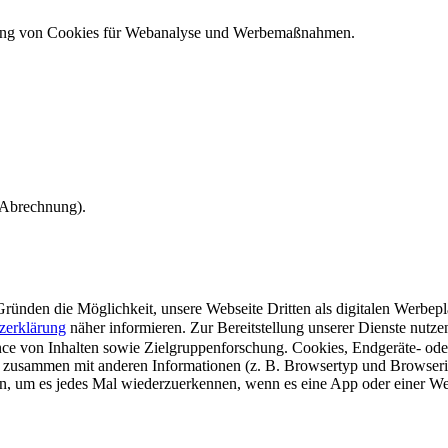
ndung von Cookies für Webanalyse und Werbemaßnahmen.
e Abrechnung).
ünden die Möglichkeit, unsere Webseite Dritten als digitalen Werbeplat
zerklärung
näher informieren.
Zur Bereitstellung unserer Dienste nutz
e von Inhalten sowie Zielgruppenforschung. Cookies, Endgeräte- ode
 zusammen mit anderen Informationen (z. B. Browsertyp und Browserin
n, um es jedes Mal wiederzuerkennen, wenn es eine App oder einer Webs