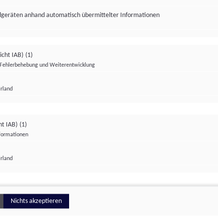
ndgeräten anhand automatisch übermittelter Informationen
icht IAB)
(1)
Fehlerbehebung und Weiterentwicklung
Irland
Impressum
Datenschutzerklärung
Datenschutzeinstellungen
ht IAB)
(1)
nformationen
Irland
ionell
Nichts akzeptieren