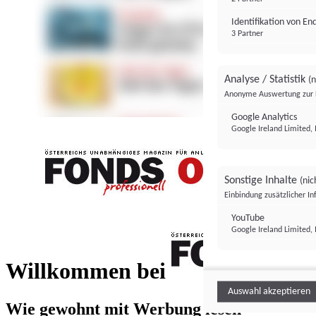
Identifikation von E
3 Partner
Analyse / Statistik
(n
Anonyme Auswertung zur 
Google Analytics
Google Ireland Limited, 
Sonstige Inhalte
(nic
Einbindung zusätzlicher I
FONDS professionell
YouTube
Google Ireland Limited, 
FONDS profess
Willkommen bei
Auswahl akzeptieren
Wie gewohnt mit Werbung lesen