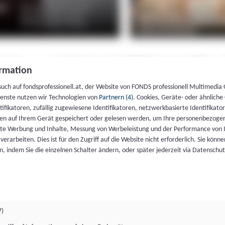
rmation
such auf fondsprofessionell.at, der Website von FONDS professionell Multimedia
ienste nutzen wir Technologien von
Partnern (4)
. Cookies, Geräte- oder ähnliche
entifikatoren, zufällig zugewiesene Identifikatoren, netzwerkbasierte Identifik
en auf Ihrem Gerät gespeichert oder gelesen werden, um Ihre personenbezogen
rte Werbung und Inhalte, Messung von Werbeleistung und der Performance von 
erarbeiten. Dies ist für den Zugriff auf die Website nicht erforderlich. Sie können
, indem Sie die einzelnen Schalter ändern, oder später jederzeit via Datenschu
7)