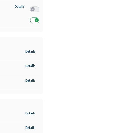
zu Entwicklung und Verbesserung der Angebote
Details
Switch zum Einwilligen bzw. Ablehnen des Dienstes Entwickl
Switch zum Einwilligen bzw. Ablehnen des Dienstes Entwicklu
zu Gewährleistung der Sicherheit, Verhinderung und Aufdeckung v
Details
zu Bereitstellung und Anzeige von Werbung und Inhalten
Details
zu Ihre Entscheidungen zum Datenschutz speichern und übermittel
Details
zu Abgleichung und Kombination von Daten aus unterschiedlichen 
Details
zu Verknüpfung verschiedener Endgeräte
Details