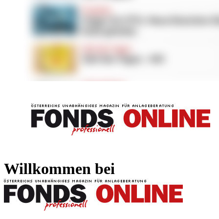
FONDS professionell
FONDS professi
Willkommen bei