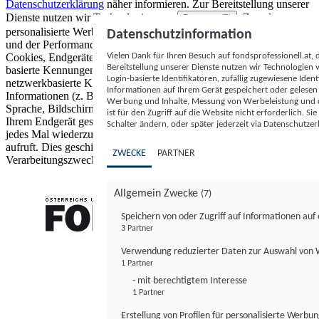
Datenschutzerklärung
näher informieren.
Zur Bereitstellung unserer
Dienste nutzen wir Technologien von
. Zwecke:
Partnern (5)
personalisierte Werbung und Inhalte, Messung von Werbeleistung
Datenschutzinformation
und der Performance von Inhalten sowie Zielgruppenforschung.
Vielen Dank für Ihren Besuch auf fondsprofessionell.at
Cookies, Endgeräte- oder ähnliche Online-Kennungen (z. B. login-
Bereitstellung unserer Dienste nutzen wir Technologien
basierte Kennungen, zufällig generierte Kennungen,
Login-basierte Identifikatoren, zufällig zugewiesene Id
netzwerkbasierte Kennungen) können zusammen mit anderen
Informationen auf Ihrem Gerät gespeichert oder gelese
Informationen (z. B. Browsertyp und Browserinformationen,
Werbung und Inhalte, Messung von Werbeleistung und d
Sprache, Bildschirmgröße, unterstützte Technologien usw.) auf
ist für den Zugriff auf die Website nicht erforderlich. S
Ihrem Endgerät gespeichert oder von dort ausgelesen werden, um es
Schalter ändern, oder später jederzeit via Datenschutzer
jedes Mal wiederzuerkennen, wenn es eine App oder einer Webseite
aufruft. Dies geschieht für einen oder mehrere der hier aufgeführten
ZWECKE
PARTNER
Verarbeitungszwecke.
Allgemein Zwecke
(7)
Speichern von oder Zugriff auf Informationen au
3 Partner
FONDS professionell
Verwendung reduzierter Daten zur Auswahl von
1 Partner
- mit berechtigtem Interesse
1 Partner
Erstellung von Profilen für personalisierte Werbu