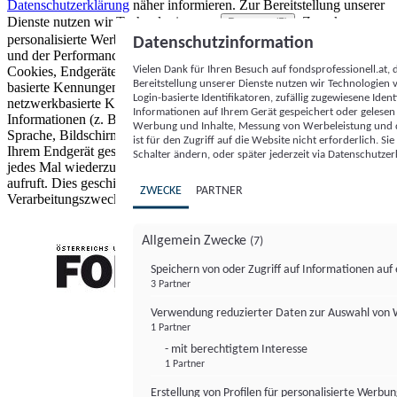
Datenschutzerklärung
näher informieren.
Zur Bereitstellung unserer
Dienste nutzen wir Technologien von
. Zwecke:
Partnern (5)
personalisierte Werbung und Inhalte, Messung von Werbeleistung
Datenschutzinformation
und der Performance von Inhalten sowie Zielgruppenforschung.
Vielen Dank für Ihren Besuch auf fondsprofessionell.at
Cookies, Endgeräte- oder ähnliche Online-Kennungen (z. B. login-
Bereitstellung unserer Dienste nutzen wir Technologien
basierte Kennungen, zufällig generierte Kennungen,
Login-basierte Identifikatoren, zufällig zugewiesene Id
netzwerkbasierte Kennungen) können zusammen mit anderen
Informationen auf Ihrem Gerät gespeichert oder gelese
Informationen (z. B. Browsertyp und Browserinformationen,
Werbung und Inhalte, Messung von Werbeleistung und d
Sprache, Bildschirmgröße, unterstützte Technologien usw.) auf
ist für den Zugriff auf die Website nicht erforderlich. S
Ihrem Endgerät gespeichert oder von dort ausgelesen werden, um es
Schalter ändern, oder später jederzeit via Datenschutzer
jedes Mal wiederzuerkennen, wenn es eine App oder einer Webseite
aufruft. Dies geschieht für einen oder mehrere der hier aufgeführten
ZWECKE
PARTNER
Verarbeitungszwecke.
Allgemein Zwecke
(7)
Speichern von oder Zugriff auf Informationen au
3 Partner
FONDS professionell
Verwendung reduzierter Daten zur Auswahl von
1 Partner
- mit berechtigtem Interesse
1 Partner
Erstellung von Profilen für personalisierte Werbu