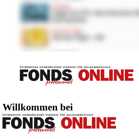
FONDS professionell
FONDS professi
Willkommen bei