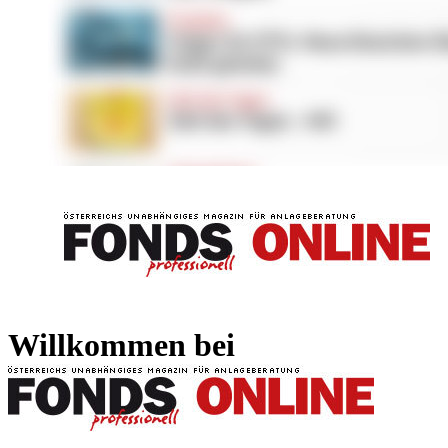
FONDS professionell
FONDS professi
Willkommen bei