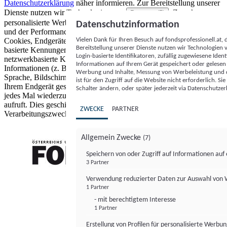
Datenschutzerklärung
näher informieren.
Zur Bereitstellung unserer
Dienste nutzen wir Technologien von
. Zwecke:
Partnern (5)
personalisierte Werbung und Inhalte, Messung von Werbeleistung
Datenschutzinformation
und der Performance von Inhalten sowie Zielgruppenforschung.
Vielen Dank für Ihren Besuch auf fondsprofessionell.at
Cookies, Endgeräte- oder ähnliche Online-Kennungen (z. B. login-
Bereitstellung unserer Dienste nutzen wir Technologien
basierte Kennungen, zufällig generierte Kennungen,
Login-basierte Identifikatoren, zufällig zugewiesene Id
netzwerkbasierte Kennungen) können zusammen mit anderen
Informationen auf Ihrem Gerät gespeichert oder gelese
Informationen (z. B. Browsertyp und Browserinformationen,
Werbung und Inhalte, Messung von Werbeleistung und d
Sprache, Bildschirmgröße, unterstützte Technologien usw.) auf
ist für den Zugriff auf die Website nicht erforderlich. S
Ihrem Endgerät gespeichert oder von dort ausgelesen werden, um es
Schalter ändern, oder später jederzeit via Datenschutzer
jedes Mal wiederzuerkennen, wenn es eine App oder einer Webseite
aufruft. Dies geschieht für einen oder mehrere der hier aufgeführten
ZWECKE
PARTNER
Verarbeitungszwecke.
Allgemein Zwecke
(7)
Speichern von oder Zugriff auf Informationen au
3 Partner
FONDS professionell
Verwendung reduzierter Daten zur Auswahl von
1 Partner
- mit berechtigtem Interesse
1 Partner
Erstellung von Profilen für personalisierte Werbu