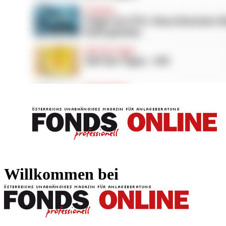
FONDS professionell
FONDS professi
Willkommen bei