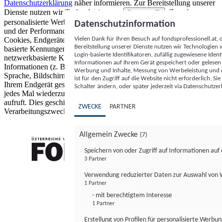
Datenschutzerklärung
näher informieren.
Zur Bereitstellung unserer
Dienste nutzen wir Technologien von
. Zwecke:
Partnern (5)
personalisierte Werbung und Inhalte, Messung von Werbeleistung
Datenschutzinformation
und der Performance von Inhalten sowie Zielgruppenforschung.
Vielen Dank für Ihren Besuch auf fondsprofessionell.at
Cookies, Endgeräte- oder ähnliche Online-Kennungen (z. B. login-
Bereitstellung unserer Dienste nutzen wir Technologien
basierte Kennungen, zufällig generierte Kennungen,
Login-basierte Identifikatoren, zufällig zugewiesene Id
netzwerkbasierte Kennungen) können zusammen mit anderen
Informationen auf Ihrem Gerät gespeichert oder gelese
Informationen (z. B. Browsertyp und Browserinformationen,
Werbung und Inhalte, Messung von Werbeleistung und d
Sprache, Bildschirmgröße, unterstützte Technologien usw.) auf
ist für den Zugriff auf die Website nicht erforderlich. S
Ihrem Endgerät gespeichert oder von dort ausgelesen werden, um es
Schalter ändern, oder später jederzeit via Datenschutzer
jedes Mal wiederzuerkennen, wenn es eine App oder einer Webseite
aufruft. Dies geschieht für einen oder mehrere der hier aufgeführten
ZWECKE
PARTNER
Verarbeitungszwecke.
Allgemein Zwecke
(7)
Speichern von oder Zugriff auf Informationen au
3 Partner
FONDS professionell
Verwendung reduzierter Daten zur Auswahl von
1 Partner
- mit berechtigtem Interesse
1 Partner
Erstellung von Profilen für personalisierte Werbu