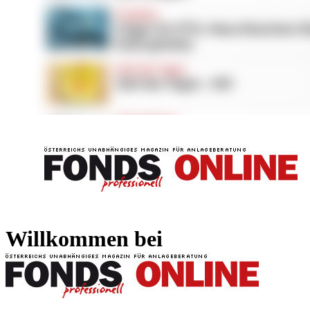
FONDS professionell
FONDS professi
Willkommen bei