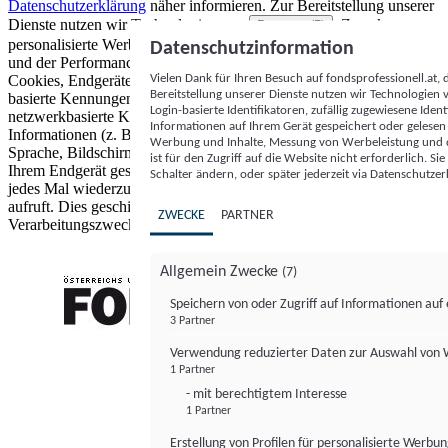
Datenschutzerklärung
näher informieren.
Zur Bereitstellung unserer
Dienste nutzen wir Technologien von
. Zwecke:
Partnern (5)
personalisierte Werbung und Inhalte, Messung von Werbeleistung
Datenschutzinformation
und der Performance von Inhalten sowie Zielgruppenforschung.
Vielen Dank für Ihren Besuch auf fondsprofessionell.at
Cookies, Endgeräte- oder ähnliche Online-Kennungen (z. B. login-
Bereitstellung unserer Dienste nutzen wir Technologien
basierte Kennungen, zufällig generierte Kennungen,
Login-basierte Identifikatoren, zufällig zugewiesene Id
netzwerkbasierte Kennungen) können zusammen mit anderen
Informationen auf Ihrem Gerät gespeichert oder gelese
Informationen (z. B. Browsertyp und Browserinformationen,
Werbung und Inhalte, Messung von Werbeleistung und d
Sprache, Bildschirmgröße, unterstützte Technologien usw.) auf
ist für den Zugriff auf die Website nicht erforderlich. S
Ihrem Endgerät gespeichert oder von dort ausgelesen werden, um es
Schalter ändern, oder später jederzeit via Datenschutzer
jedes Mal wiederzuerkennen, wenn es eine App oder einer Webseite
aufruft. Dies geschieht für einen oder mehrere der hier aufgeführten
ZWECKE
PARTNER
Verarbeitungszwecke.
Allgemein Zwecke
(7)
Speichern von oder Zugriff auf Informationen au
3 Partner
FONDS professionell
Verwendung reduzierter Daten zur Auswahl von
1 Partner
- mit berechtigtem Interesse
1 Partner
Erstellung von Profilen für personalisierte Werbu