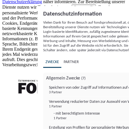
Datenschutzerklärung
näher informieren.
Zur Bereitstellung unserer
Dienste nutzen wir Technologien von
. Zwecke:
Partnern (5)
personalisierte Werbung und Inhalte, Messung von Werbeleistung
Datenschutzinformation
und der Performance von Inhalten sowie Zielgruppenforschung.
Vielen Dank für Ihren Besuch auf fondsprofessionell.at
Cookies, Endgeräte- oder ähnliche Online-Kennungen (z. B. login-
Bereitstellung unserer Dienste nutzen wir Technologien
basierte Kennungen, zufällig generierte Kennungen,
Login-basierte Identifikatoren, zufällig zugewiesene Id
netzwerkbasierte Kennungen) können zusammen mit anderen
Informationen auf Ihrem Gerät gespeichert oder gelese
Informationen (z. B. Browsertyp und Browserinformationen,
Werbung und Inhalte, Messung von Werbeleistung und d
Sprache, Bildschirmgröße, unterstützte Technologien usw.) auf
ist für den Zugriff auf die Website nicht erforderlich. S
Ihrem Endgerät gespeichert oder von dort ausgelesen werden, um es
Schalter ändern, oder später jederzeit via Datenschutzer
jedes Mal wiederzuerkennen, wenn es eine App oder einer Webseite
aufruft. Dies geschieht für einen oder mehrere der hier aufgeführten
ZWECKE
PARTNER
Verarbeitungszwecke.
Allgemein Zwecke
(7)
Speichern von oder Zugriff auf Informationen au
3 Partner
FONDS professionell
Verwendung reduzierter Daten zur Auswahl von
1 Partner
- mit berechtigtem Interesse
1 Partner
Erstellung von Profilen für personalisierte Werbu