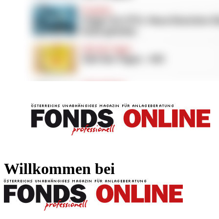
FONDS professionell
FONDS professi
Willkommen bei