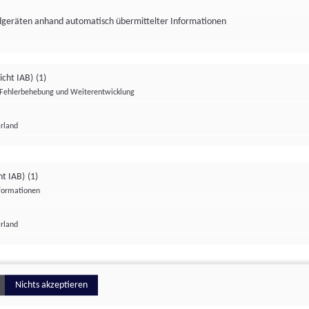
ndgeräten anhand automatisch übermittelter Informationen
icht IAB)
(1)
Fehlerbehebung und Weiterentwicklung
Irland
Impressum
Datenschutzerklärung
Datenschutzeinstellungen
ht IAB)
(1)
nformationen
Irland
ionell
Nichts akzeptieren