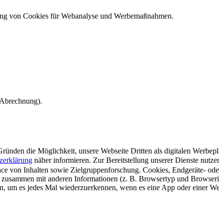
ndung von Cookies für Webanalyse und Werbemaßnahmen.
e Abrechnung).
ünden die Möglichkeit, unsere Webseite Dritten als digitalen Werbeplat
zerklärung
näher informieren.
Zur Bereitstellung unserer Dienste nutz
e von Inhalten sowie Zielgruppenforschung. Cookies, Endgeräte- ode
 zusammen mit anderen Informationen (z. B. Browsertyp und Browserin
n, um es jedes Mal wiederzuerkennen, wenn es eine App oder einer Webs