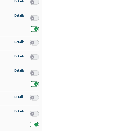
zu Speichern von oder Zugriff auf Informationen auf einem Endgerät
Details
Switch zum Einwilligen bzw. Ablehnen des Dienstes Speichern 
zu Verwendung reduzierter Daten zur Auswahl von Werbeanzeigen
Details
Switch zum Einwilligen bzw. Ablehnen des Dienstes Verwend
Switch zum Einwilligen bzw. Ablehnen des Dienstes Verwendu
zu Erstellung von Profilen für personalisierte Werbung
Details
Switch zum Einwilligen bzw. Ablehnen des Dienstes Erstellung 
zu Verwendung von Profilen zur Auswahl personalisierter Werbung
Details
Switch zum Einwilligen bzw. Ablehnen des Dienstes Verwendun
zu Messung der Werbeleistung
Details
Switch zum Einwilligen bzw. Ablehnen des Dienstes Messung 
Switch zum Einwilligen bzw. Ablehnen des Dienstes Messung d
zu Messung der Performance von Inhalten
Details
Switch zum Einwilligen bzw. Ablehnen des Dienstes Messung 
zu Analyse von Zielgruppen durch Statistiken oder Kombinationen von Dat
Details
Switch zum Einwilligen bzw. Ablehnen des Dienstes Analyse v
Switch zum Einwilligen bzw. Ablehnen des Dienstes Analyse v