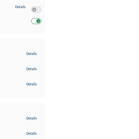
zu Entwicklung und Verbesserung der Angebote
Details
Switch zum Einwilligen bzw. Ablehnen des Dienstes Entwickl
Switch zum Einwilligen bzw. Ablehnen des Dienstes Entwicklu
zu Gewährleistung der Sicherheit, Verhinderung und Aufdeckung v
Details
zu Bereitstellung und Anzeige von Werbung und Inhalten
Details
zu Ihre Entscheidungen zum Datenschutz speichern und übermittel
Details
zu Abgleichung und Kombination von Daten aus unterschiedlichen 
Details
zu Verknüpfung verschiedener Endgeräte
Details