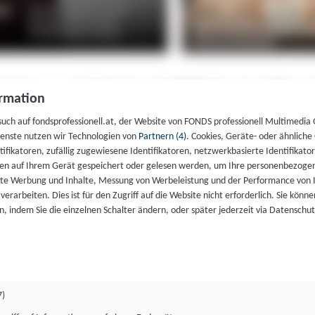
rmation
such auf fondsprofessionell.at, der Website von FONDS professionell Multimedia
ienste nutzen wir Technologien von
Partnern (4)
. Cookies, Geräte- oder ähnliche
entifikatoren, zufällig zugewiesene Identifikatoren, netzwerkbasierte Identifik
en auf Ihrem Gerät gespeichert oder gelesen werden, um Ihre personenbezogen
rte Werbung und Inhalte, Messung von Werbeleistung und der Performance von 
erarbeiten. Dies ist für den Zugriff auf die Website nicht erforderlich. Sie können
, indem Sie die einzelnen Schalter ändern, oder später jederzeit via Datenschu
7)