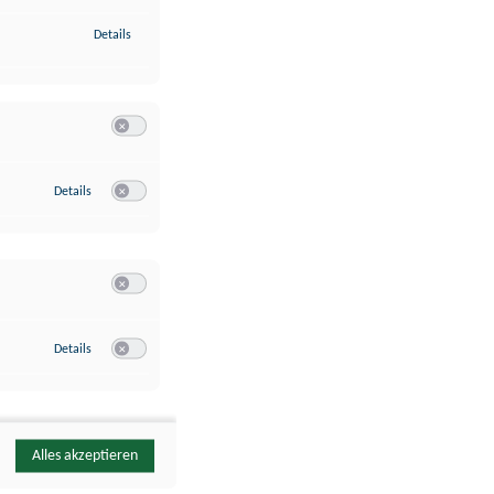
zu Identifikation von Endgeräten anhand automatisch übermittelte
Details
Switch zum Einwilligen bzw. Ablehnen der Kategorie Analyse / 
zu Google Analytics
Details
Switch zum Einwilligen bzw. Ablehnen des Dienstes Google Ana
Switch zum Einwilligen bzw. Ablehnen der Kategorie Sonstige 
zu YouTube
Details
Switch zum Einwilligen bzw. Ablehnen des Dienstes YouTube
Alles akzeptieren