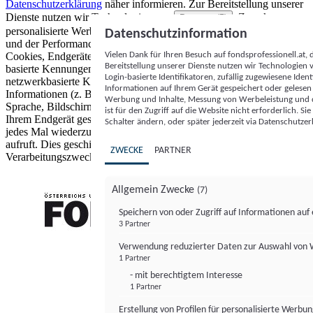
Datenschutzerklärung
näher informieren.
Zur Bereitstellung unserer
Dienste nutzen wir Technologien von
. Zwecke:
Partnern (5)
personalisierte Werbung und Inhalte, Messung von Werbeleistung
Datenschutzinformation
und der Performance von Inhalten sowie Zielgruppenforschung.
Vielen Dank für Ihren Besuch auf fondsprofessionell.at
Cookies, Endgeräte- oder ähnliche Online-Kennungen (z. B. login-
Bereitstellung unserer Dienste nutzen wir Technologien
basierte Kennungen, zufällig generierte Kennungen,
Login-basierte Identifikatoren, zufällig zugewiesene Id
netzwerkbasierte Kennungen) können zusammen mit anderen
Informationen auf Ihrem Gerät gespeichert oder gelese
Informationen (z. B. Browsertyp und Browserinformationen,
Werbung und Inhalte, Messung von Werbeleistung und d
Sprache, Bildschirmgröße, unterstützte Technologien usw.) auf
ist für den Zugriff auf die Website nicht erforderlich. S
Ihrem Endgerät gespeichert oder von dort ausgelesen werden, um es
Schalter ändern, oder später jederzeit via Datenschutzer
jedes Mal wiederzuerkennen, wenn es eine App oder einer Webseite
aufruft. Dies geschieht für einen oder mehrere der hier aufgeführten
ZWECKE
PARTNER
Verarbeitungszwecke.
Allgemein Zwecke
(7)
Speichern von oder Zugriff auf Informationen au
3 Partner
FONDS professionell
Verwendung reduzierter Daten zur Auswahl von
1 Partner
- mit berechtigtem Interesse
1 Partner
Erstellung von Profilen für personalisierte Werbu