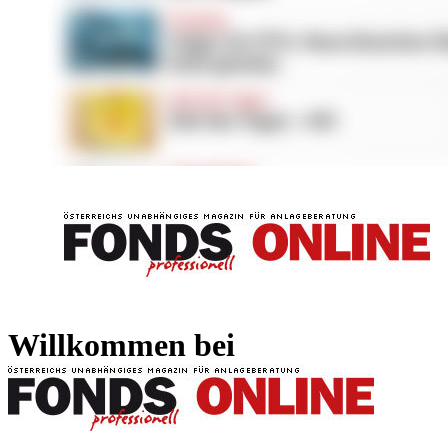
FONDS professionell
FONDS professi
Willkommen bei