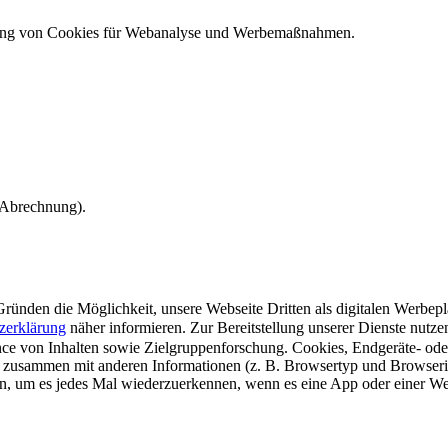
ndung von Cookies für Webanalyse und Werbemaßnahmen.
e Abrechnung).
ünden die Möglichkeit, unsere Webseite Dritten als digitalen Werbeplat
zerklärung
näher informieren.
Zur Bereitstellung unserer Dienste nutz
e von Inhalten sowie Zielgruppenforschung. Cookies, Endgeräte- ode
 zusammen mit anderen Informationen (z. B. Browsertyp und Browserin
n, um es jedes Mal wiederzuerkennen, wenn es eine App oder einer Webs