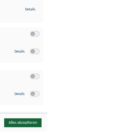
zu Identifikation von Endgeräten anhand automatisch übermittelte
Details
Switch zum Einwilligen bzw. Ablehnen der Kategorie Analyse / 
zu Google Analytics
Details
Switch zum Einwilligen bzw. Ablehnen des Dienstes Google Ana
Switch zum Einwilligen bzw. Ablehnen der Kategorie Sonstige 
zu YouTube
Details
Switch zum Einwilligen bzw. Ablehnen des Dienstes YouTube
Alles akzeptieren