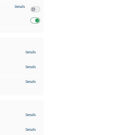
zu Entwicklung und Verbesserung der Angebote
Details
Switch zum Einwilligen bzw. Ablehnen des Dienstes Entwickl
Switch zum Einwilligen bzw. Ablehnen des Dienstes Entwicklu
zu Gewährleistung der Sicherheit, Verhinderung und Aufdeckung v
Details
zu Bereitstellung und Anzeige von Werbung und Inhalten
Details
zu Ihre Entscheidungen zum Datenschutz speichern und übermittel
Details
zu Abgleichung und Kombination von Daten aus unterschiedlichen 
Details
zu Verknüpfung verschiedener Endgeräte
Details