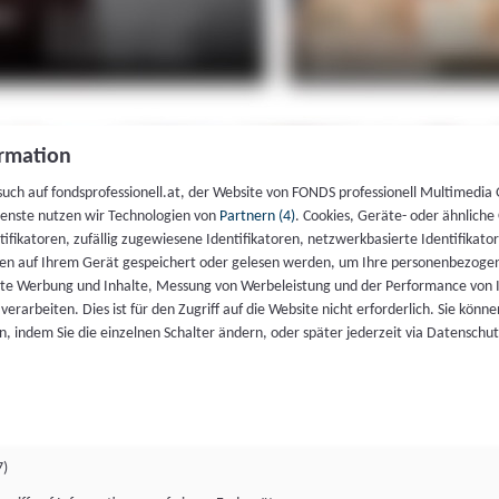
rmation
such auf fondsprofessionell.at, der Website von FONDS professionell Multimedia
ienste nutzen wir Technologien von
Partnern (4)
. Cookies, Geräte- oder ähnliche
entifikatoren, zufällig zugewiesene Identifikatoren, netzwerkbasierte Identifik
en auf Ihrem Gerät gespeichert oder gelesen werden, um Ihre personenbezogen
rte Werbung und Inhalte, Messung von Werbeleistung und der Performance von 
erarbeiten. Dies ist für den Zugriff auf die Website nicht erforderlich. Sie können
, indem Sie die einzelnen Schalter ändern, oder später jederzeit via Datenschu
7)