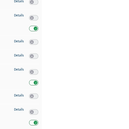
zu Speichern von oder Zugriff auf Informationen auf einem Endgerät
Details
Switch zum Einwilligen bzw. Ablehnen des Dienstes Speichern 
zu Verwendung reduzierter Daten zur Auswahl von Werbeanzeigen
Details
Switch zum Einwilligen bzw. Ablehnen des Dienstes Verwend
Switch zum Einwilligen bzw. Ablehnen des Dienstes Verwendu
zu Erstellung von Profilen für personalisierte Werbung
Details
Switch zum Einwilligen bzw. Ablehnen des Dienstes Erstellung 
zu Verwendung von Profilen zur Auswahl personalisierter Werbung
Details
Switch zum Einwilligen bzw. Ablehnen des Dienstes Verwendun
zu Messung der Werbeleistung
Details
Switch zum Einwilligen bzw. Ablehnen des Dienstes Messung 
Switch zum Einwilligen bzw. Ablehnen des Dienstes Messung d
zu Messung der Performance von Inhalten
Details
Switch zum Einwilligen bzw. Ablehnen des Dienstes Messung 
zu Analyse von Zielgruppen durch Statistiken oder Kombinationen von Dat
Details
Switch zum Einwilligen bzw. Ablehnen des Dienstes Analyse v
Switch zum Einwilligen bzw. Ablehnen des Dienstes Analyse v