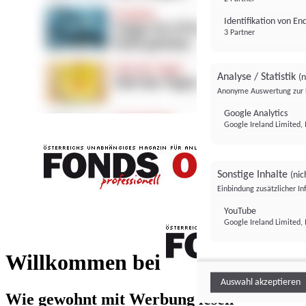
Identifikation von E
3 Partner
Analyse / Statistik
(n
Anonyme Auswertung zur 
Google Analytics
Google Ireland Limited, 
Sonstige Inhalte
(nic
Einbindung zusätzlicher I
FONDS professionell
YouTube
Google Ireland Limited, 
FONDS profess
Willkommen bei
Auswahl akzeptieren
Wie gewohnt mit Werbung lesen