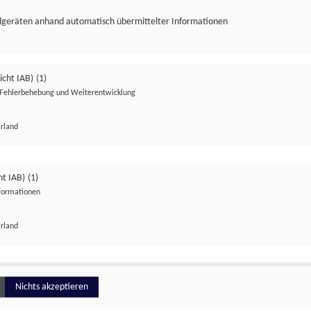
ndgeräten anhand automatisch übermittelter Informationen
icht IAB)
(1)
Fehlerbehebung und Weiterentwicklung
Irland
Impressum
Datenschutzerklärung
Datenschutzeinstellungen
ht IAB)
(1)
nformationen
Irland
ionell
Nichts akzeptieren