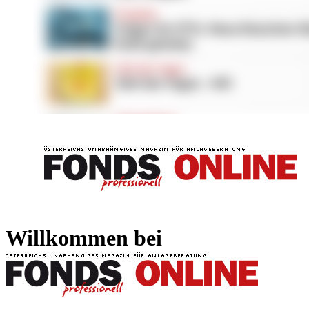
FONDS professionell
FONDS professi
Willkommen bei