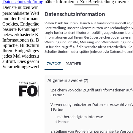
Datenschutzerklärung
näher informieren.
Zur Bereitstellung unserer
Dienste nutzen wir Technologien von
. Zwecke:
Partnern (5)
personalisierte Werbung und Inhalte, Messung von Werbeleistung
Datenschutzinformation
und der Performance von Inhalten sowie Zielgruppenforschung.
Vielen Dank für Ihren Besuch auf fondsprofessionell.at
Cookies, Endgeräte- oder ähnliche Online-Kennungen (z. B. login-
Bereitstellung unserer Dienste nutzen wir Technologien
basierte Kennungen, zufällig generierte Kennungen,
Login-basierte Identifikatoren, zufällig zugewiesene Id
netzwerkbasierte Kennungen) können zusammen mit anderen
Informationen auf Ihrem Gerät gespeichert oder gelese
Informationen (z. B. Browsertyp und Browserinformationen,
Werbung und Inhalte, Messung von Werbeleistung und d
Sprache, Bildschirmgröße, unterstützte Technologien usw.) auf
ist für den Zugriff auf die Website nicht erforderlich. S
Ihrem Endgerät gespeichert oder von dort ausgelesen werden, um es
Schalter ändern, oder später jederzeit via Datenschutzer
jedes Mal wiederzuerkennen, wenn es eine App oder einer Webseite
aufruft. Dies geschieht für einen oder mehrere der hier aufgeführten
ZWECKE
PARTNER
Verarbeitungszwecke.
Allgemein Zwecke
(7)
Speichern von oder Zugriff auf Informationen au
3 Partner
FONDS professionell
Verwendung reduzierter Daten zur Auswahl von
1 Partner
- mit berechtigtem Interesse
1 Partner
Erstellung von Profilen für personalisierte Werbu