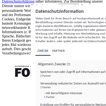
Datenschutzerklärung
näher informieren.
Zur Bereitstellung unserer
Dienste nutzen wir Technologien von
. Zwecke:
Partnern (5)
personalisierte Werbung und Inhalte, Messung von Werbeleistung
Datenschutzinformation
und der Performance von Inhalten sowie Zielgruppenforschung.
Vielen Dank für Ihren Besuch auf fondsprofessionell.at
Cookies, Endgeräte- oder ähnliche Online-Kennungen (z. B. login-
Bereitstellung unserer Dienste nutzen wir Technologien
basierte Kennungen, zufällig generierte Kennungen,
Login-basierte Identifikatoren, zufällig zugewiesene Id
netzwerkbasierte Kennungen) können zusammen mit anderen
Informationen auf Ihrem Gerät gespeichert oder gelese
Informationen (z. B. Browsertyp und Browserinformationen,
Werbung und Inhalte, Messung von Werbeleistung und d
Sprache, Bildschirmgröße, unterstützte Technologien usw.) auf
ist für den Zugriff auf die Website nicht erforderlich. S
Ihrem Endgerät gespeichert oder von dort ausgelesen werden, um es
Schalter ändern, oder später jederzeit via Datenschutzer
jedes Mal wiederzuerkennen, wenn es eine App oder einer Webseite
aufruft. Dies geschieht für einen oder mehrere der hier aufgeführten
ZWECKE
PARTNER
Verarbeitungszwecke.
Allgemein Zwecke
(7)
Speichern von oder Zugriff auf Informationen au
3 Partner
FONDS professionell
Verwendung reduzierter Daten zur Auswahl von
1 Partner
- mit berechtigtem Interesse
1 Partner
Erstellung von Profilen für personalisierte Werbu