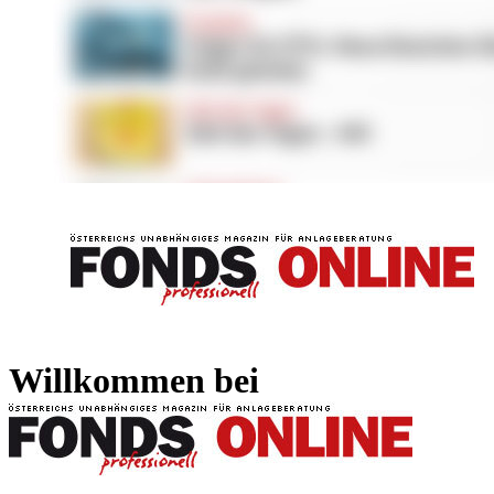
FONDS professionell
FONDS professi
Willkommen bei