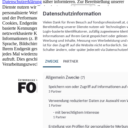
Datenschutzerklärung
näher informieren.
Zur Bereitstellung unserer
Dienste nutzen wir Technologien von
. Zwecke:
Partnern (5)
personalisierte Werbung und Inhalte, Messung von Werbeleistung
Datenschutzinformation
und der Performance von Inhalten sowie Zielgruppenforschung.
Vielen Dank für Ihren Besuch auf fondsprofessionell.at
Cookies, Endgeräte- oder ähnliche Online-Kennungen (z. B. login-
Bereitstellung unserer Dienste nutzen wir Technologien
basierte Kennungen, zufällig generierte Kennungen,
Login-basierte Identifikatoren, zufällig zugewiesene Id
netzwerkbasierte Kennungen) können zusammen mit anderen
Informationen auf Ihrem Gerät gespeichert oder gelese
Informationen (z. B. Browsertyp und Browserinformationen,
Werbung und Inhalte, Messung von Werbeleistung und d
Sprache, Bildschirmgröße, unterstützte Technologien usw.) auf
ist für den Zugriff auf die Website nicht erforderlich. S
Ihrem Endgerät gespeichert oder von dort ausgelesen werden, um es
Schalter ändern, oder später jederzeit via Datenschutzer
jedes Mal wiederzuerkennen, wenn es eine App oder einer Webseite
aufruft. Dies geschieht für einen oder mehrere der hier aufgeführten
ZWECKE
PARTNER
Verarbeitungszwecke.
Allgemein Zwecke
(7)
Speichern von oder Zugriff auf Informationen au
3 Partner
FONDS professionell
Verwendung reduzierter Daten zur Auswahl von
1 Partner
- mit berechtigtem Interesse
1 Partner
Erstellung von Profilen für personalisierte Werbu