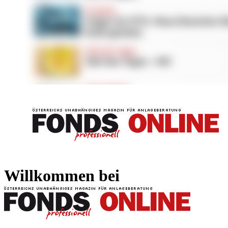
FONDS professionell
FONDS professi
Willkommen bei