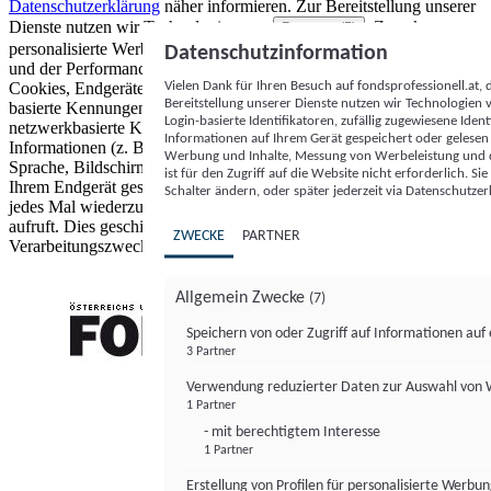
Datenschutzerklärung
näher informieren.
Zur Bereitstellung unserer
Dienste nutzen wir Technologien von
. Zwecke:
Partnern (5)
personalisierte Werbung und Inhalte, Messung von Werbeleistung
Datenschutzinformation
und der Performance von Inhalten sowie Zielgruppenforschung.
Vielen Dank für Ihren Besuch auf fondsprofessionell.at
Cookies, Endgeräte- oder ähnliche Online-Kennungen (z. B. login-
Bereitstellung unserer Dienste nutzen wir Technologien
basierte Kennungen, zufällig generierte Kennungen,
Login-basierte Identifikatoren, zufällig zugewiesene Id
netzwerkbasierte Kennungen) können zusammen mit anderen
Informationen auf Ihrem Gerät gespeichert oder gelese
Informationen (z. B. Browsertyp und Browserinformationen,
Werbung und Inhalte, Messung von Werbeleistung und d
Sprache, Bildschirmgröße, unterstützte Technologien usw.) auf
ist für den Zugriff auf die Website nicht erforderlich. S
Ihrem Endgerät gespeichert oder von dort ausgelesen werden, um es
Schalter ändern, oder später jederzeit via Datenschutzer
jedes Mal wiederzuerkennen, wenn es eine App oder einer Webseite
aufruft. Dies geschieht für einen oder mehrere der hier aufgeführten
ZWECKE
PARTNER
Verarbeitungszwecke.
Allgemein Zwecke
(7)
Speichern von oder Zugriff auf Informationen au
3 Partner
FONDS professionell
Verwendung reduzierter Daten zur Auswahl von
1 Partner
- mit berechtigtem Interesse
1 Partner
Erstellung von Profilen für personalisierte Werbu