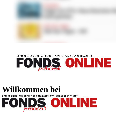
FONDS professionell
FONDS professi
Willkommen bei